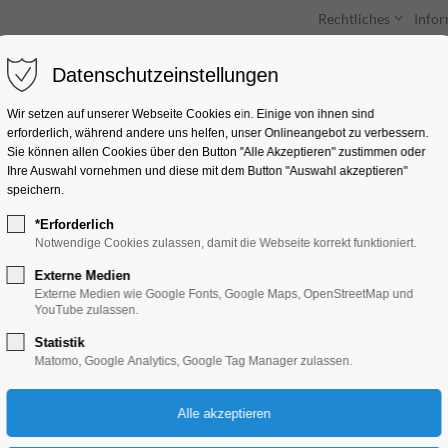
Rechtliches
Info
Datenschutzeinstellungen
Unterkünfte
Entdecken & Erleben
Wir setzen auf unserer Webseite Cookies ein. Einige von ihnen sind
erforderlich, während andere uns helfen, unser Onlineangebot zu verbessern.
Sie können allen Cookies über den Button "Alle Akzeptieren" zustimmen oder
Ihre Auswahl vornehmen und diese mit dem Button "Auswahl akzeptieren"
speichern.
*Erforderlich
“ERLESENES” - kaba
Notwendige Cookies zulassen, damit die Webseite korrekt funktioniert.
LESUNG
Externe Medien
Externe Medien wie Google Fonts, Google Maps, OpenStreetMap und
YouTube zulassen.
Lesung
Statistik
Matomo, Google Analytics, Google Tag Manager zulassen.
28.06.2024, 19:30–21:00