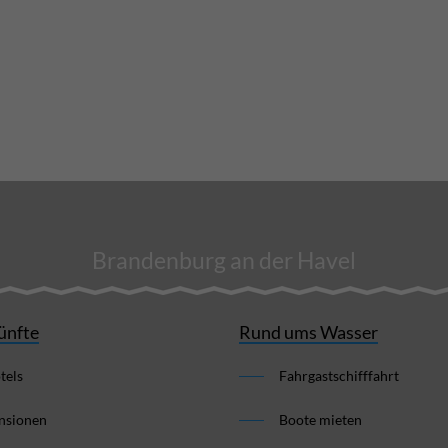
Brandenburg an der Havel
ünfte
Rund ums Wasser
tels
Fahrgastschifffahrt
nsionen
Boote mieten