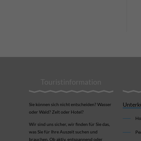
Touristinformation
Unterk
Sie können sich nicht ent­scheiden? Wasser
oder Wald? Zelt oder Hotel?
Ho
Wir sind uns sicher, wir finden für Sie das,
was Sie für Ihre Aus­zeit suchen und
Pe
brauchen. Ob aktiv, ent­spannend oder