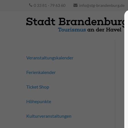
0 33 81 - 79 63 60
info@stg-brandenburg.de
Veranstaltungskalender
Ferienkalender
Ticket Shop
Höhepunkte
Kulturveranstaltungen