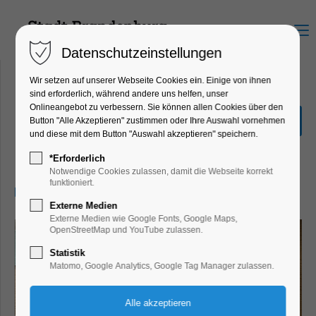
Menu
Datenschutzeinstellungen
Wir setzen auf unserer Webseite Cookies ein. Einige von ihnen
sind erforderlich, während andere uns helfen, unser
Onlineangebot zu verbessern. Sie können allen Cookies über den
Eine Welt voll Fabelwesen -
Button "Alle Akzeptieren" zustimmen oder Ihre Auswahl vornehmen
Ein 2-Tages-Projekt
und diese mit dem Button "Auswahl akzeptieren" speichern.
Ferienkalender, Kinder, Jugend
*Erforderlich
Notwendige Cookies zulassen, damit die Webseite korrekt
funktioniert.
16.04.2025, 14:00–16:00
Externe Medien
Externe Medien wie Google Fonts, Google Maps,
OpenStreetMap und YouTube zulassen.
Statistik
Matomo, Google Analytics, Google Tag Manager zulassen.