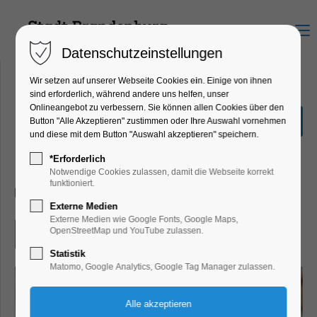
Menu
Datenschutzeinstellungen
Wir setzen auf unserer Webseite Cookies ein. Einige von ihnen
sind erforderlich, während andere uns helfen, unser
Onlineangebot zu verbessern. Sie können allen Cookies über den
Eine Vorlesestunde mit
Button "Alle Akzeptieren" zustimmen oder Ihre Auswahl vornehmen
Hund
und diese mit dem Button "Auswahl akzeptieren" speichern.
Kinder, Jugend, Lesung, Mitmach-Aktion
*Erforderlich
Notwendige Cookies zulassen, damit die Webseite korrekt
funktioniert.
02.07.2025, 15:30–16:30
Externe Medien
Externe Medien wie Google Fonts, Google Maps,
OpenStreetMap und YouTube zulassen.
Eintritt frei
Statistik
Matomo, Google Analytics, Google Tag Manager zulassen.