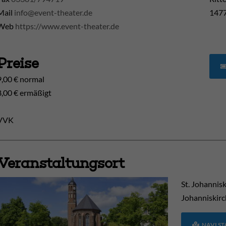
Mail
info@event-theater.de
1477
Web
https://www.event-theater.de
Preise
9,00 € normal
8,00 € ermäßigt
VVK
Veranstaltungsort
St. Johannis
Johanniskirc
NAVI S