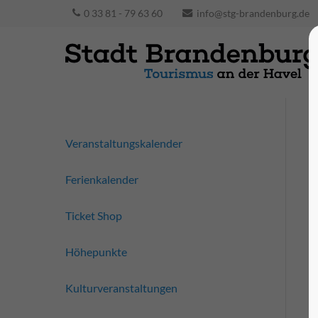
0 33 81 - 79 63 60
info@stg-brandenburg.de
Veranstaltungskalender
Ferienkalender
Ticket Shop
Höhepunkte
Kulturveranstaltungen