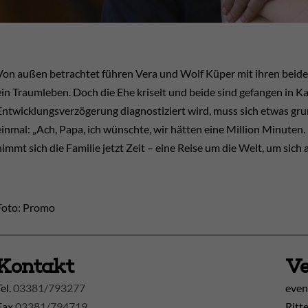
Von außen betrachtet führen Vera und Wolf Küper mit ihren beid
ein Traumleben. Doch die Ehe kriselt und beide sind gefangen in Kar
Entwicklungsverzögerung diagnostiziert wird, muss sich etwas gr
einmal: „Ach, Papa, ich wünschte, wir hätten eine Million Minuten
nimmt sich die Familie jetzt Zeit – eine Reise um die Welt, um sich 
Foto: Promo
Kontakt
Ve
Tel.
03381/793277
even
Fax
03381/794719
Ritt