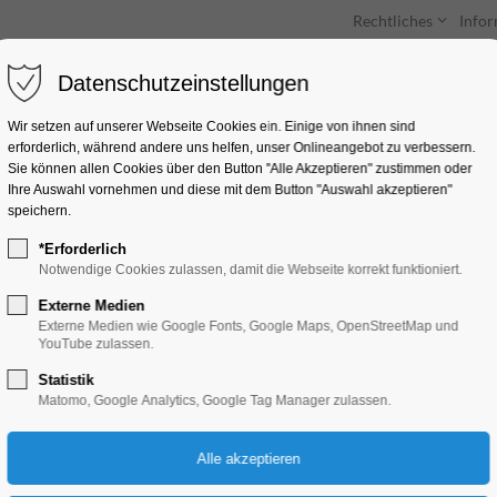
Rechtliches
Info
Datenschutzeinstellungen
Unterkünfte
Entdecken & Erleben
Wir setzen auf unserer Webseite Cookies ein. Einige von ihnen sind
erforderlich, während andere uns helfen, unser Onlineangebot zu verbessern.
Sie können allen Cookies über den Button "Alle Akzeptieren" zustimmen oder
Ihre Auswahl vornehmen und diese mit dem Button "Auswahl akzeptieren"
speichern.
*Erforderlich
Eine Million Minute
Notwendige Cookies zulassen, damit die Webseite korrekt funktioniert.
Externe Medien
Kino
Externe Medien wie Google Fonts, Google Maps, OpenStreetMap und
YouTube zulassen.
Statistik
27.06.2024, 20:00–22:00
Matomo, Google Analytics, Google Tag Manager zulassen.