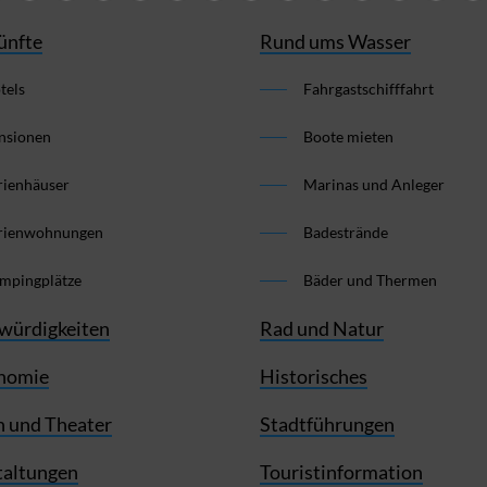
ünfte
Rund ums Wasser
tels
Fahrgastschifffahrt
nsionen
Boote mieten
rienhäuser
Marinas und Anleger
rienwohnungen
Badestrände
mpingplätze
Bäder und Thermen
würdigkeiten
Rad und Natur
nomie
Historisches
 und Theater
Stadtführungen
taltungen
Touristinformation