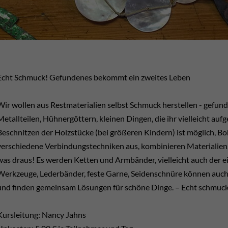
Echt Schmuck! Gefundenes bekommt ein zweites Leben
Wir wollen aus Restmaterialien selbst Schmuck herstellen - gefu
Metallteilen, Hühnergöttern, kleinen Dingen, die ihr vielleicht a
Beschnitzen der Holzstücke (bei größeren Kindern) ist möglich, Bo
verschiedene Verbindungstechniken aus, kombinieren Materialien.
was draus! Es werden Ketten und Armbänder, vielleicht auch der e
Werkzeuge, Lederbänder, feste Garne, Seidenschnüre können auch 
und finden gemeinsam Lösungen für schöne Dinge. – Echt schmuck
Kursleitung: Nancy Jahns