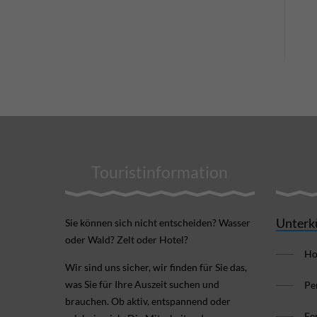
Touristinformation
Unterk
Sie können sich nicht ent­scheiden? Wasser
oder Wald? Zelt oder Hotel?
Ho
Wir sind uns sicher, wir finden für Sie das,
was Sie für Ihre Aus­zeit suchen und
Pe
brauchen. Ob aktiv, ent­spannend oder
Fe