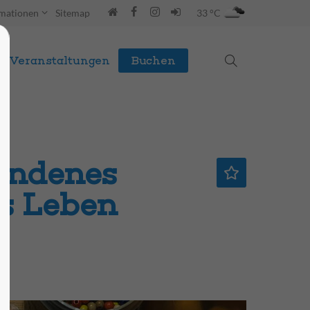
rmationen
Sitemap
33 °C
Veranstaltungen
Buchen
undenes
s Leben