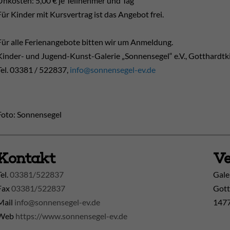
Unkosten: 5,00 € je Teilnehmer und Tag
Für Kinder mit Kursvertrag ist das Angebot frei.
Für alle Ferienangebote bitten wir um Anmeldung.
Kinder- und Jugend-Kunst-Galerie „Sonnensegel“ e.V., Gotthardtk
Tel. 03381 / 522837,
info@sonnensegel-ev.de
Foto: Sonnensegel
Kontakt
Ve
Tel.
03381/522837
Gale
Fax
03381/522837
Gott
Mail
info@sonnensegel-ev.de
1477
Web
https://www.sonnensegel-ev.de