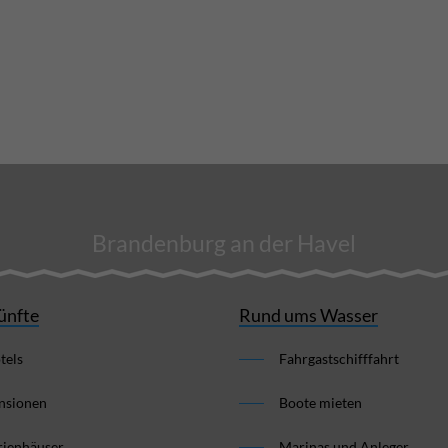
Brandenburg an der Havel
ünfte
Rund ums Wasser
tels
Fahrgastschifffahrt
nsionen
Boote mieten
rienhäuser
Marinas und Anleger