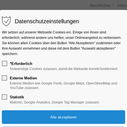
Rechtliches
Info
Datenschutzeinstellungen
Unterkünfte
Entdecken & Erleben
Wir setzen auf unserer Webseite Cookies ein. Einige von ihnen sind
erforderlich, während andere uns helfen, unser Onlineangebot zu verbessern.
Sie können allen Cookies über den Button "Alle Akzeptieren" zustimmen oder
Ihre Auswahl vornehmen und diese mit dem Button "Auswahl akzeptieren"
speichern.
*Erforderlich
Echt Schmuck! Gef
Notwendige Cookies zulassen, damit die Webseite korrekt funktioniert.
bekommt ein zweite
Externe Medien
Externe Medien wie Google Fonts, Google Maps, OpenStreetMap und
YouTube zulassen.
Ferienkalender, Kinder, Jugend
Statistik
Matomo, Google Analytics, Google Tag Manager zulassen.
20.08.2026, 14:00–16:00