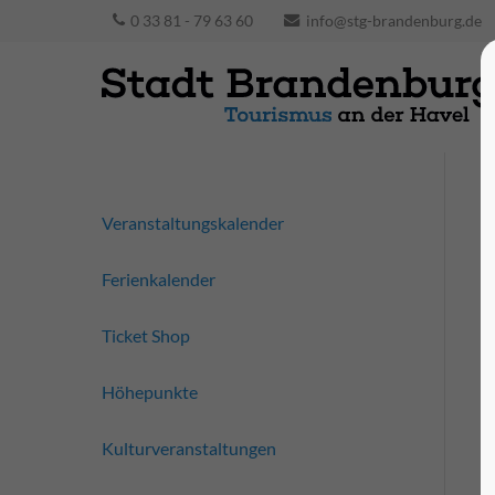
0 33 81 - 79 63 60
info@stg-brandenburg.de
Veranstaltungskalender
Ferienkalender
Ticket Shop
Höhepunkte
Kulturveranstaltungen