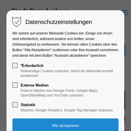
Menu
Datenschutzeinstellungen
Wir setzen auf unserer Webseite Cookies ein. Einige von ihnen
sind erforderlich, während andere uns helfen, unser
Onlineangebot zu verbessern. Sie können allen Cookies über den
Echt Schmuck! Gefundenes
Button "Alle Akzeptieren" zustimmen oder Ihre Auswahl vornehmen
bekommt ein zweites Leben
und diese mit dem Button "Auswahl akzeptieren" speichern.
Ferienkalender, Kinder, Jugend
*Erforderlich
Notwendige Cookies zulassen, damit die Webseite korrekt
funktioniert.
19.08.2026, 14:00–16:00
Externe Medien
Externe Medien wie Google Fonts, Google Maps,
OpenStreetMap und YouTube zulassen.
Statistik
Matomo, Google Analytics, Google Tag Manager zulassen.