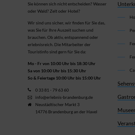
Unterk
Sie können sich nicht ent­scheiden? Wasser
oder Wald? Zelt oder Hotel?
Ho
Wir sind uns sicher, wir finden für Sie das,
was Sie für Ihre Aus­zeit suchen und
Pe
brauchen. Ob aktiv, ent­spannend oder
Fe
erlebnis­reich. Die Mitarbeiter der
Touristinfo sind gern für Sie da:
Fe
Mo - Fr von 10:00 Uhr bis 18:30 Uhr
Ca
Sa von 10:00 Uhr bis 15:30 Uhr
So & Feiertage 10:00 Uhr bis 15:00 Uhr
Sehens
0 33 81 - 79 63 60
Gastro
info@erlebnis-brandenburg.de
Neustädtischer Markt 3
Museen
14776 Brandenburg an der Havel
Verans