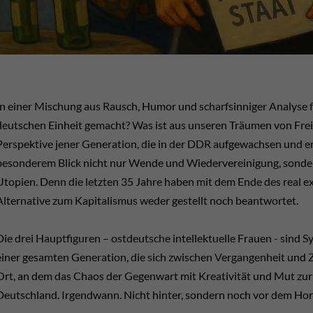
In einer Mischung aus Rausch, Humor und scharfsinniger Analyse f
deutschen Einheit gemacht? Was ist aus unseren Träumen von Freih
Perspektive jener Generation, die in der DDR aufgewachsen und er
besonderem Blick nicht nur Wende und Wiedervereinigung, sonder
Utopien. Denn die letzten 35 Jahre haben mit dem Ende des real ex
Alternative zum Kapitalismus weder gestellt noch beantwortet.
Die drei Hauptfiguren – ostdeutsche intellektuelle Frauen - sind 
einer gesamten Generation, die sich zwischen Vergangenheit und Zu
Ort, an dem das Chaos der Gegenwart mit Kreativität und Mut zur 
Deutschland. Irgendwann. Nicht hinter, sondern noch vor dem Hori