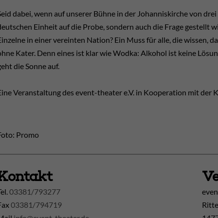
Seid dabei, wenn auf unserer Bühne in der Johanniskirche von drei
deutschen Einheit auf die Probe, sondern auch die Frage gestellt w
Einzelne in einer vereinten Nation? Ein Muss für alle, die wissen, d
ohne Kater. Denn eines ist klar wie Wodka: Alkohol ist keine Lösun
geht die Sonne auf.
Eine Veranstaltung des event-theater e.V. in Kooperation mit der
Foto: Promo
Kontakt
Ve
Tel.
03381/793277
even
Fax
03381/794719
Ritt
Mail
info@event-theater.de
1477