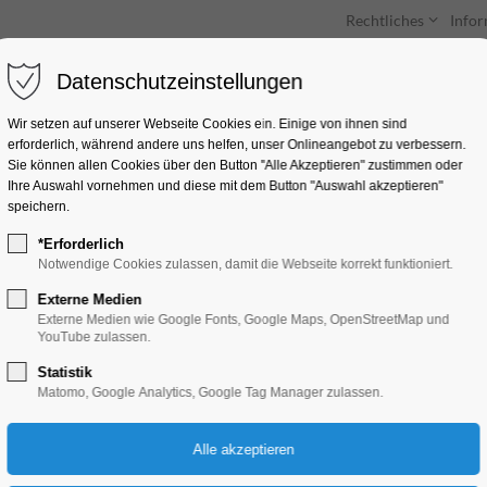
Rechtliches
Info
Datenschutzeinstellungen
Unterkünfte
Entdecken & Erleben
Wir setzen auf unserer Webseite Cookies ein. Einige von ihnen sind
erforderlich, während andere uns helfen, unser Onlineangebot zu verbessern.
Sie können allen Cookies über den Button "Alle Akzeptieren" zustimmen oder
Ihre Auswahl vornehmen und diese mit dem Button "Auswahl akzeptieren"
speichern.
*Erforderlich
Drei ostdeutsche Fr
Notwendige Cookies zulassen, damit die Webseite korrekt funktioniert.
betrinken sich
Externe Medien
Externe Medien wie Google Fonts, Google Maps, OpenStreetMap und
YouTube zulassen.
Theater, Bühne
Statistik
Matomo, Google Analytics, Google Tag Manager zulassen.
19.07.2025, 20:00–22:00