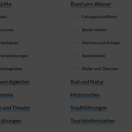
ünfte
Rund ums Wasser
tels
Fahrgastschifffahrt
nsionen
Boote mieten
rienhäuser
Marinas und Anleger
rienwohnungen
Badestrände
mpingplätze
Bäder und Thermen
würdigkeiten
Rad und Natur
nomie
Historisches
 und Theater
Stadtführungen
taltungen
Touristinformation