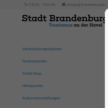
0 33 81 - 79 63 60
info@stg-brandenburg.de
Veranstaltungskalender
Ferienkalender
Ticket Shop
Höhepunkte
Kulturveranstaltungen