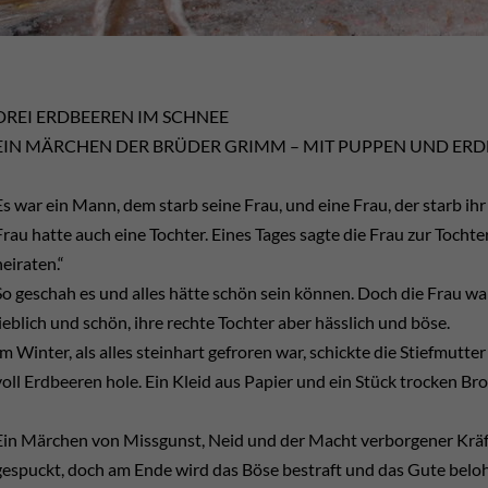
DREI ERDBEEREN IM SCHNEE
EIN MÄRCHEN DER BRÜDER GRIMM – MIT PUPPEN UND ER
Es war ein Mann, dem starb seine Frau, und eine Frau, der starb i
Frau hatte auch eine Tochter. Eines Tages sagte die Frau zur Tochte
heiraten.“
So geschah es und alles hätte schön sein können. Doch die Frau war
lieblich und schön, ihre rechte Tochter aber hässlich und böse.
Im Winter, als alles steinhart gefroren war, schickte die Stiefmutt
voll Erdbeeren hole. Ein Kleid aus Papier und ein Stück trocken Bro
Ein Märchen von Missgunst, Neid und der Macht verborgener Kräft
gespuckt, doch am Ende wird das Böse bestraft und das Gute beloh