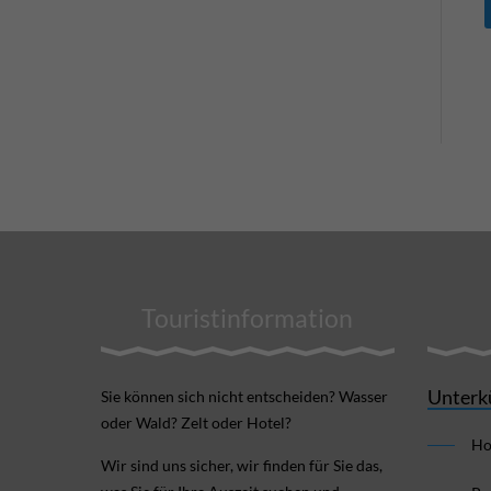
Touristinformation
Unterk
Sie können sich nicht ent­scheiden? Wasser
oder Wald? Zelt oder Hotel?
Ho
Wir sind uns sicher, wir finden für Sie das,