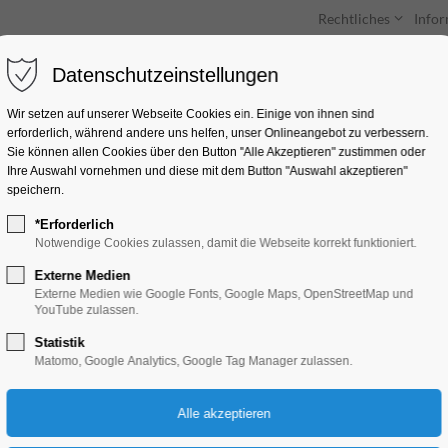
Rechtliches
Info
Datenschutzeinstellungen
Unterkünfte
Entdecken & Erleben
Wir setzen auf unserer Webseite Cookies ein. Einige von ihnen sind
erforderlich, während andere uns helfen, unser Onlineangebot zu verbessern.
Sie können allen Cookies über den Button "Alle Akzeptieren" zustimmen oder
Ihre Auswahl vornehmen und diese mit dem Button "Auswahl akzeptieren"
speichern.
*Erforderlich
Drei Erdbeeren Im 
Notwendige Cookies zulassen, damit die Webseite korrekt funktioniert.
Externe Medien
Kinder, Jugend
Externe Medien wie Google Fonts, Google Maps, OpenStreetMap und
YouTube zulassen.
Statistik
19.01.2025, 14:30–15:30
Matomo, Google Analytics, Google Tag Manager zulassen.