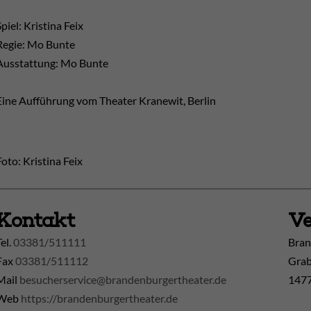
Spiel: Kristina Feix
Regie: Mo Bunte
Ausstattung: Mo Bunte
Eine Aufführung vom Theater Kranewit, Berlin
Foto: Kristina Feix
Kontakt
Ve
Tel.
03381/511111
Bran
Fax
03381/511112
Grab
Mail
besucherservice@brandenburgertheater.de
1477
Web
https://brandenburgertheater.de