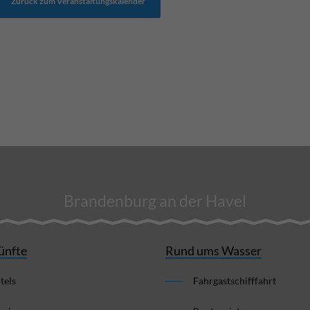
Zurück zum Veranstaltungskalender
Brandenburg an der Havel
ünfte
Rund ums Wasser
tels
Fahrgastschifffahrt