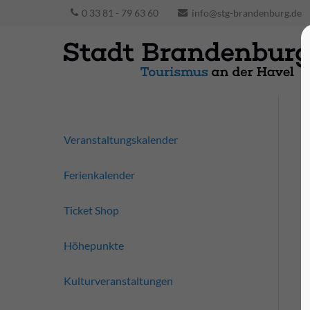
0 33 81 - 79 63 60
info@stg-brandenburg.de
Veranstaltungskalender
Ferienkalender
Ticket Shop
Höhepunkte
Kulturveranstaltungen