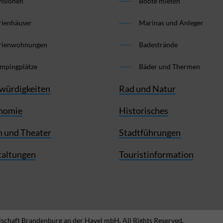
nsionen
Boote mieten
rienhäuser
Marinas und Anleger
rienwohnungen
Badestrände
mpingplätze
Bäder und Thermen
würdigkeiten
Rad und Natur
nomie
Historisches
 und Theater
Stadtführungen
taltungen
Touristinformation
schaft Brandenburg an der Havel mbH. All Rights Reserved.