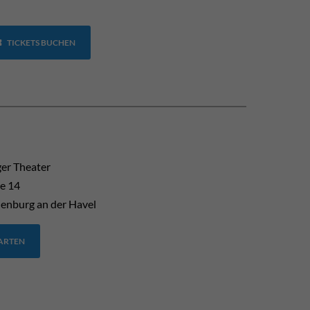
TICKETS BUCHEN
er Theater
e 14
enburg an der Havel
TARTEN