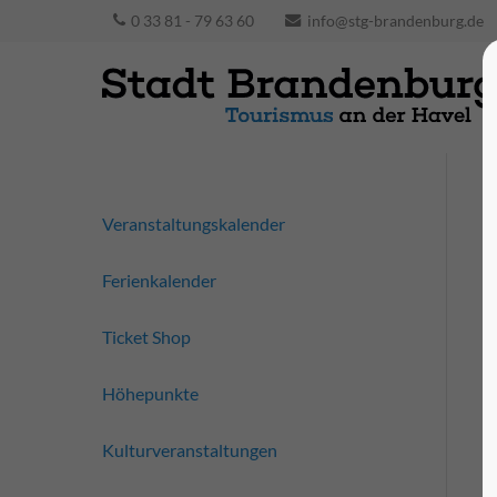
0 33 81 - 79 63 60
info@stg-brandenburg.de
Veranstaltungskalender
Ferienkalender
Ticket Shop
Höhepunkte
Kulturveranstaltungen