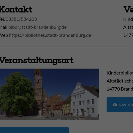
Kontakt
Ve
Tel.
03381/584203
Kind
Mail
bibo@stadt-brandenburg.de
Alts
Web
https://bibliothek.stadt-brandenburg.de
1477
Veranstaltungsort
Kinderbiblio
Altstädtisch
14770
Brand
NAVI S