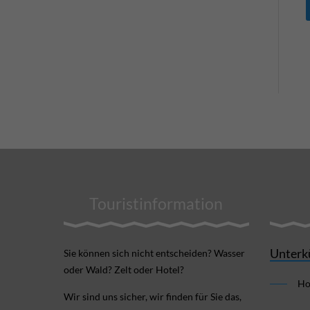
Touristinformation
Unterk
Sie können sich nicht ent­scheiden? Wasser
oder Wald? Zelt oder Hotel?
Ho
Wir sind uns sicher, wir finden für Sie das,