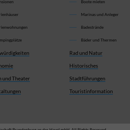
nsionen
Boote mieten
rienhäuser
Marinas und Anleger
rienwohnungen
Badestrände
mpingplätze
Bäder und Thermen
würdigkeiten
Rad und Natur
nomie
Historisches
 und Theater
Stadtführungen
taltungen
Touristinformation
schaft Brandenburg an der Havel mbH. All Rights Reserved.