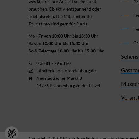
was Sie für Ihre Aus­zeit suchen und
Pe
brauchen. Ob aktiv, ent­spannend oder
Fe
erlebnis­reich. Die Mitarbeiter der
Touristinfo sind gern für Sie da:
Fe
Mo - Fr von 10:00 Uhr bis 18:30 Uhr
Ca
Sa von 10:00 Uhr bis 15:30 Uhr
So & Feiertage 10:00 Uhr bis 15:00 Uhr
Sehens
0 33 81 - 79 63 60
Gastro
info@erlebnis-brandenburg.de
Neustädtischer Markt 3
Museen
14776 Brandenburg an der Havel
Verans
Copyright 2026 STG Stadtmarketing- und Tourismusgesell