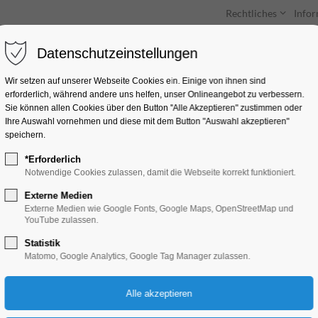
Rechtliches
Info
Datenschutzeinstellungen
Unterkünfte
Entdecken & Erleben
Wir setzen auf unserer Webseite Cookies ein. Einige von ihnen sind
erforderlich, während andere uns helfen, unser Onlineangebot zu verbessern.
Sie können allen Cookies über den Button "Alle Akzeptieren" zustimmen oder
Ihre Auswahl vornehmen und diese mit dem Button "Auswahl akzeptieren"
speichern.
*Erforderlich
Drachen- und Einh
Notwendige Cookies zulassen, damit die Webseite korrekt funktioniert.
Externe Medien
Ferienkalender, Kinder, Jugend, Mitmach-A
Externe Medien wie Google Fonts, Google Maps, OpenStreetMap und
YouTube zulassen.
Statistik
14.04.2025, 14:00–17:00
Matomo, Google Analytics, Google Tag Manager zulassen.
Eintritt frei