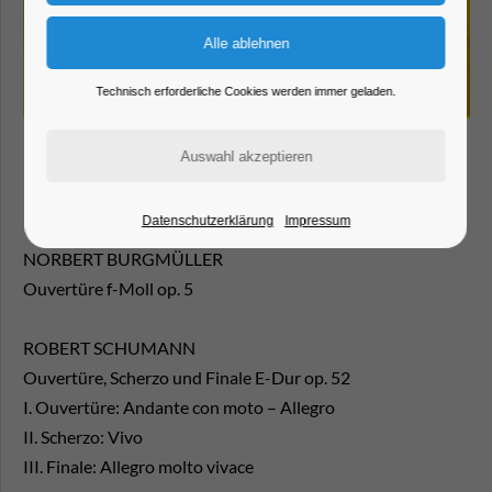
Technisch erforderliche Cookies werden immer geladen.
17. SONDERKONZERT
Datenschutzerklärung
Impressum
NORBERT BURGMÜLLER
Ouvertüre f-Moll op. 5
ROBERT SCHUMANN
Ouvertüre, Scherzo und Finale E-Dur op. 52
I. Ouvertüre: Andante con moto – Allegro
II. Scherzo: Vivo
III. Finale: Allegro molto vivace