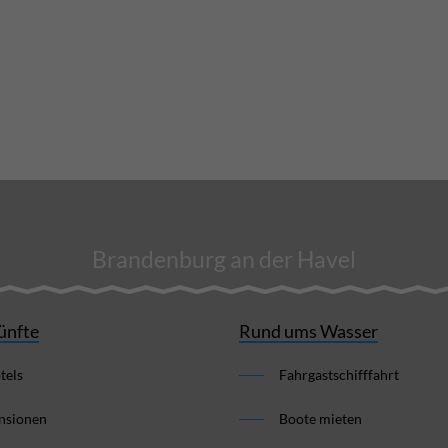
Brandenburg an der Havel
ünfte
Rund ums Wasser
tels
Fahrgastschifffahrt
nsionen
Boote mieten