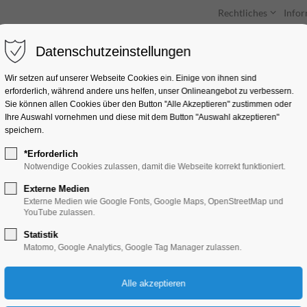
Rechtliches
Info
Datenschutzeinstellungen
Unterkünfte
Entdecken & Erleben
Wir setzen auf unserer Webseite Cookies ein. Einige von ihnen sind
erforderlich, während andere uns helfen, unser Onlineangebot zu verbessern.
Sie können allen Cookies über den Button "Alle Akzeptieren" zustimmen oder
Ihre Auswahl vornehmen und diese mit dem Button "Auswahl akzeptieren"
speichern.
*Erforderlich
Selbstgemacht: So
Notwendige Cookies zulassen, damit die Webseite korrekt funktioniert.
Teil 2
Externe Medien
Externe Medien wie Google Fonts, Google Maps, OpenStreetMap und
YouTube zulassen.
Bildung, Vortrag, Ferienkalender, Kinder, 
Statistik
Matomo, Google Analytics, Google Tag Manager zulassen.
14.07.2026, 13:00–17:00