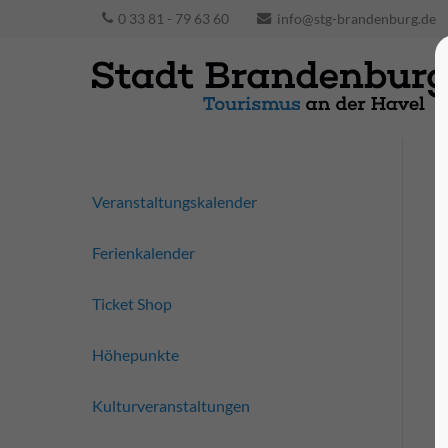
0 33 81 - 79 63 60
info@stg-brandenburg.de
Veranstaltungskalender
Ferienkalender
Ticket Shop
Höhepunkte
Kulturveranstaltungen