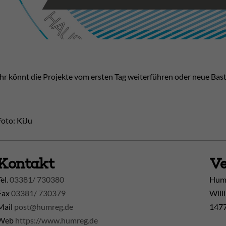
Ihr könnt die Projekte vom ersten Tag weiterführen oder neue Ba
Foto: KiJu
Kontakt
Ve
Tel.
03381/ 730380
Huma
Fax
03381/ 730379
Will
Mail
post@humreg.de
1477
Web
https://www.humreg.de