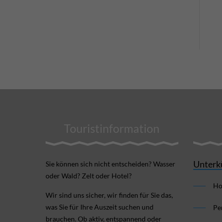
Touristinformation
Unterk
Sie können sich nicht ent­scheiden? Wasser
oder Wald? Zelt oder Hotel?
Ho
Wir sind uns sicher, wir finden für Sie das,
was Sie für Ihre Aus­zeit suchen und
Pe
brauchen. Ob aktiv, ent­spannend oder