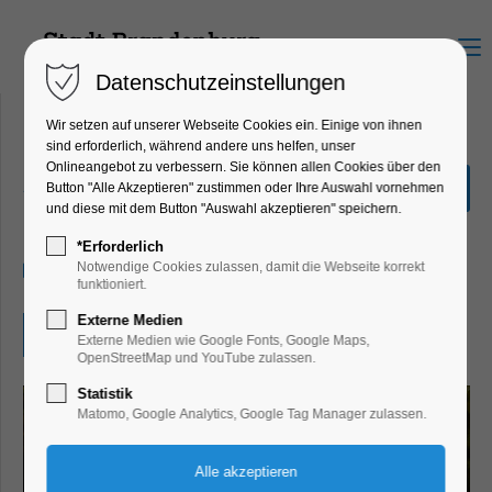
Menu
Datenschutzeinstellungen
Wir setzen auf unserer Webseite Cookies ein. Einige von ihnen
sind erforderlich, während andere uns helfen, unser
Onlineangebot zu verbessern. Sie können allen Cookies über den
„Die Vorlese-Oma kommt“
Button "Alle Akzeptieren" zustimmen oder Ihre Auswahl vornehmen
und diese mit dem Button "Auswahl akzeptieren" speichern.
Kinder, Jugend, Lesung, Mitmach-Aktion
*Erforderlich
18.06.2026, 15:00–17:00
Notwendige Cookies zulassen, damit die Webseite korrekt
funktioniert.
Externe Medien
Eintritt frei
Externe Medien wie Google Fonts, Google Maps,
OpenStreetMap und YouTube zulassen.
Statistik
Matomo, Google Analytics, Google Tag Manager zulassen.