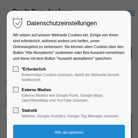
Menu
Datenschutzeinstellungen
Wir setzen auf unserer Webseite Cookies ein. Einige von ihnen
sind erforderlich, während andere uns helfen, unser
Onlineangebot zu verbessern. Sie können allen Cookies über den
Die Schlange Attila
Button "Alle Akzeptieren" zustimmen oder Ihre Auswahl vornehmen
und diese mit dem Button "Auswahl akzeptieren" speichern.
Bildung, Vortrag, Kinder, Jugend,
Mitmach-Aktion
*Erforderlich
Notwendige Cookies zulassen, damit die Webseite korrekt
funktioniert.
22.09.2026, 09:00–10:00
Externe Medien
Externe Medien wie Google Fonts, Google Maps,
Eintritt frei
OpenStreetMap und YouTube zulassen.
Statistik
Matomo, Google Analytics, Google Tag Manager zulassen.