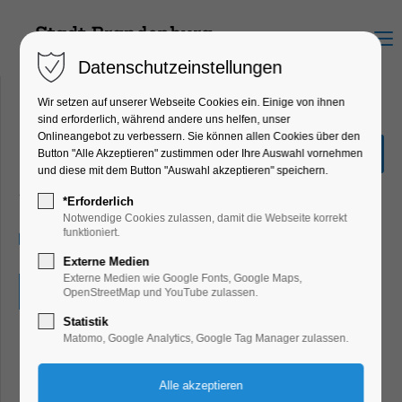
Menu
Datenschutzeinstellungen
Wir setzen auf unserer Webseite Cookies ein. Einige von ihnen
sind erforderlich, während andere uns helfen, unser
Onlineangebot zu verbessern. Sie können allen Cookies über den
Die große Kräuterkunde
Button "Alle Akzeptieren" zustimmen oder Ihre Auswahl vornehmen
und diese mit dem Button "Auswahl akzeptieren" speichern.
Bildung, Vortrag, Ferienkalender, Kinder,
Jugend, Mitmach-Aktion
*Erforderlich
Notwendige Cookies zulassen, damit die Webseite korrekt
funktioniert.
20.07.2026, 12:00–18:00
Externe Medien
Externe Medien wie Google Fonts, Google Maps,
Eintritt frei
OpenStreetMap und YouTube zulassen.
Statistik
Matomo, Google Analytics, Google Tag Manager zulassen.