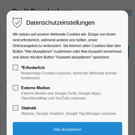
Menu
Datenschutzeinstellungen
Wir setzen auf unserer Webseite Cookies ein. Einige von ihnen
sind erforderlich, während andere uns helfen, unser
Onlineangebot zu verbessern. Sie können allen Cookies über den
De Ausstellung
Button "Alle Akzeptieren" zustimmen oder Ihre Auswahl vornehmen
'Umkreisungen'
und diese mit dem Button "Auswahl akzeptieren" speichern.
Ausstellung
*Erforderlich
Notwendige Cookies zulassen, damit die Webseite korrekt
funktioniert.
08.02.2025, 13:00–18:00
Externe Medien
Externe Medien wie Google Fonts, Google Maps,
OpenStreetMap und YouTube zulassen.
Eintritt frei
Statistik
Matomo, Google Analytics, Google Tag Manager zulassen.
Carola Czempik und Matthias Körner begegnen sich in
ihrer Suche nach fundamentalen Fragen zur Existenz und
dem Wunsch nach Reduktion der ästhetischen Mittel. Ihre