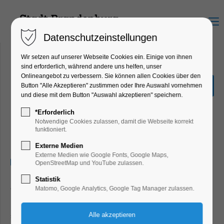
Menu
Datenschutzeinstellungen
Wir setzen auf unserer Webseite Cookies ein. Einige von ihnen
sind erforderlich, während andere uns helfen, unser
Onlineangebot zu verbessern. Sie können allen Cookies über den
Deutsche Meisterschaften
Button "Alle Akzeptieren" zustimmen oder Ihre Auswahl vornehmen
im Kanu-Rennsport mit
und diese mit dem Button "Auswahl akzeptieren" speichern.
Autogrammstunde der
*Erforderlich
Olympioniken
Notwendige Cookies zulassen, damit die Webseite korrekt
funktioniert.
Highlight, Sport
Externe Medien
Externe Medien wie Google Fonts, Google Maps,
15.08.2024, 08:00
OpenStreetMap und YouTube zulassen.
Statistik
Gemeldet sind 816 Sportler aus 103 Vereinen. Geplant sind
Matomo, Google Analytics, Google Tag Manager zulassen.
Rennen über 200 m, 500 m, 1000 m, 2000 m und 5000 m
sowie der Kanu-Mehrkampf der Schülerinnen und Schüler.