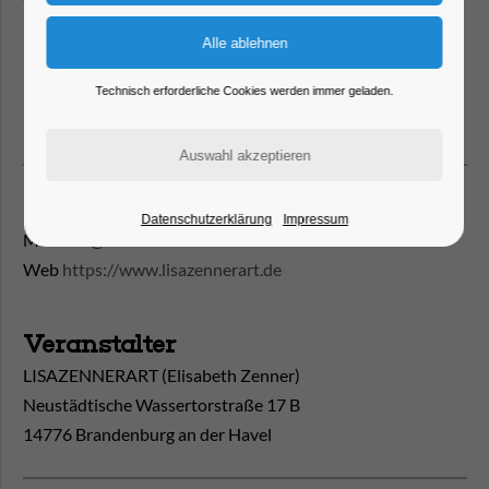
LISAZENNERART.
Technisch erforderliche Cookies werden immer geladen.
Foto: Lisa Zenner
Kontakt
Datenschutzerklärung
Impressum
Mail
info@lisazennerart.de
Web
https://www.lisazennerart.de
Veranstalter
LISAZENNERART (Elisabeth Zenner)
Neustädtische Wassertorstraße 17 B
14776 Brandenburg an der Havel