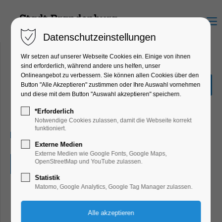
Menu
Datenschutzeinstellungen
Wir setzen auf unserer Webseite Cookies ein. Einige von ihnen
sind erforderlich, während andere uns helfen, unser
Onlineangebot zu verbessern. Sie können allen Cookies über den
Deutsch-französischer
Button "Alle Akzeptieren" zustimmen oder Ihre Auswahl vornehmen
STAMMTISCH
und diese mit dem Button "Auswahl akzeptieren" speichern.
Mitmach-Aktion
*Erforderlich
Notwendige Cookies zulassen, damit die Webseite korrekt
funktioniert.
26.01.2025, 17:00–19:30
Externe Medien
Externe Medien wie Google Fonts, Google Maps,
OpenStreetMap und YouTube zulassen.
Eintritt frei
Statistik
Matomo, Google Analytics, Google Tag Manager zulassen.
Deutsch-französischer STAMMTISCH mit Aperitif
Es treffen sich Interessierte zum entspannten Austausch in
dem schönen Ambiente der Galerie/Bühne