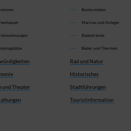
nsionen
Boote mieten
rienhäuser
Marinas und Anleger
rienwohnungen
Badestrände
mpingplätze
Bäder und Thermen
würdigkeiten
Rad und Natur
nomie
Historisches
 und Theater
Stadtführungen
taltungen
Touristinformation