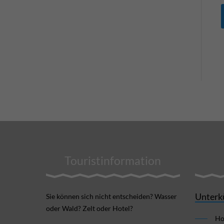
Touristinformation
Unterk
Sie können sich nicht ent­scheiden? Wasser
oder Wald? Zelt oder Hotel?
Ho