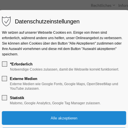
Rechtliches
Info
Datenschutzeinstellungen
Unterkünfte
Entdecken & Erleben
Wir setzen auf unserer Webseite Cookies ein. Einige von ihnen sind
erforderlich, während andere uns helfen, unser Onlineangebot zu verbessern.
Sie können allen Cookies über den Button "Alle Akzeptieren" zustimmen oder
Ihre Auswahl vornehmen und diese mit dem Button "Auswahl akzeptieren"
speichern.
*Erforderlich
Der Schneesee
Notwendige Cookies zulassen, damit die Webseite korrekt funktioniert.
Externe Medien
Bildung, Vortrag, Kinder, Jugend, Lesung
Externe Medien wie Google Fonts, Google Maps, OpenStreetMap und
YouTube zulassen.
Statistik
06.01.2026, 09:30–10:00
Matomo, Google Analytics, Google Tag Manager zulassen.
Eintritt frei