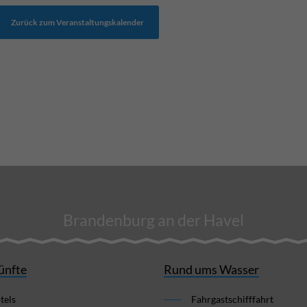
Zurück zum Veranstaltungskalender
Brandenburg an der Havel
ünfte
Rund ums Wasser
tels
Fahrgastschifffahrt