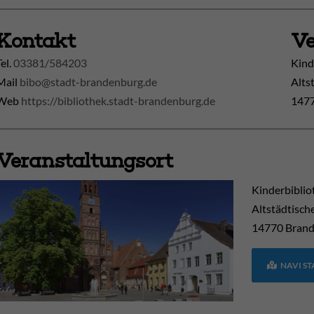
Kontakt
Ve
Tel.
03381/584203
Kind
Mail
bibo@stadt-brandenburg.de
Alts
Web
https://bibliothek.stadt-brandenburg.de
1477
Veranstaltungsort
Kinderbiblio
Altstädtisch
14770
Brand
NAVI S