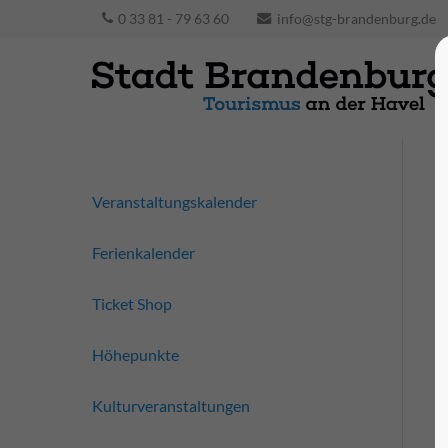
0 33 81 - 79 63 60
info@stg-brandenburg.de
Veranstaltungskalender
Ferienkalender
Ticket Shop
Höhepunkte
Kulturveranstaltungen