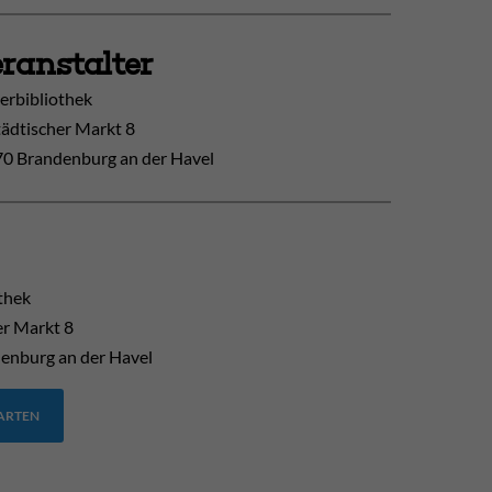
ranstalter
erbibliothek
tädtischer Markt 8
0 Brandenburg an der Havel
thek
er Markt 8
enburg an der Havel
TARTEN