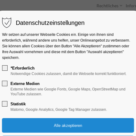
Rechtliches
Info
Datenschutzeinstellungen
Unterkünfte
Entdecken & Erleben
Wir setzen auf unserer Webseite Cookies ein. Einige von ihnen sind
erforderlich, während andere uns helfen, unser Onlineangebot zu verbessern.
Sie können allen Cookies über den Button "Alle Akzeptieren" zustimmen oder
Ihre Auswahl vornehmen und diese mit dem Button "Auswahl akzeptieren"
speichern.
*Erforderlich
Der große "natürlic
Notwendige Cookies zulassen, damit die Webseite korrekt funktioniert.
Kunstwettbewerb
Externe Medien
Externe Medien wie Google Fonts, Google Maps, OpenStreetMap und
YouTube zulassen.
Ferienkalender, Kinder, Jugend, Kunst, Mi
Statistik
Matomo, Google Analytics, Google Tag Manager zulassen.
20.08.2025, 12:00–18:00