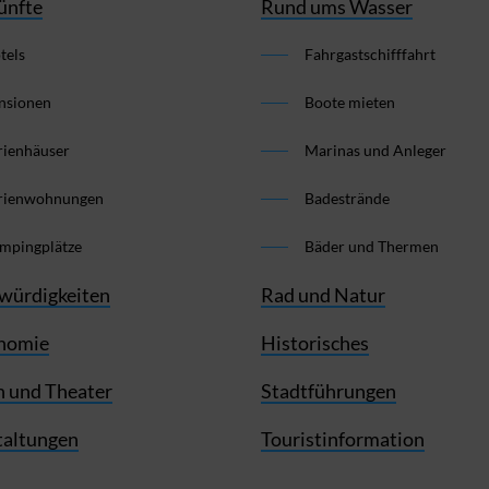
ünfte
Rund ums Wasser
tels
Fahrgastschifffahrt
nsionen
Boote mieten
rienhäuser
Marinas und Anleger
rienwohnungen
Badestrände
mpingplätze
Bäder und Thermen
würdigkeiten
Rad und Natur
nomie
Historisches
 und Theater
Stadtführungen
taltungen
Touristinformation