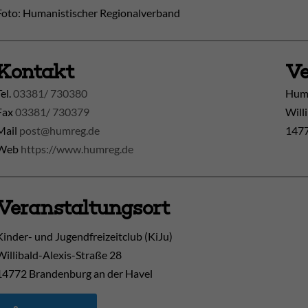
Foto: Humanistischer Regionalverband
Kontakt
Ve
Tel.
03381/ 730380
Huma
Fax
03381/ 730379
Will
Mail
post@humreg.de
1477
Web
https://www.humreg.de
Veranstaltungsort
Kinder- und Jugendfreizeitclub (KiJu)
Willibald-Alexis-Straße 28
14772
Brandenburg an der Havel