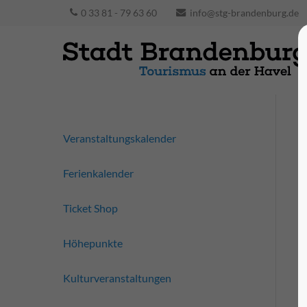
0 33 81 - 79 63 60
info@stg-brandenburg.de
Veranstaltungskalender
Ferienkalender
Ticket Shop
Höhepunkte
Kulturveranstaltungen