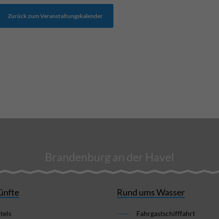
Zurück zum Veranstaltungskalender
Brandenburg an der Havel
ünfte
Rund ums Wasser
tels
Fahrgastschifffahrt