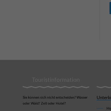
Touristinformation
Unterk
Sie können sich nicht ent­scheiden? Wasser
oder Wald? Zelt oder Hotel?
Ho