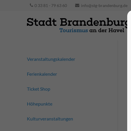
0 33 81 - 79 63 60
info@stg-brandenburg.de
Veranstaltungskalender
Ferienkalender
Ticket Shop
Höhepunkte
Kulturveranstaltungen