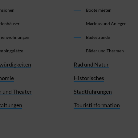
nsionen
Boote mieten
rienhäuser
Marinas und Anleger
rienwohnungen
Badestrände
mpingplätze
Bäder und Thermen
würdigkeiten
Rad und Natur
nomie
Historisches
 und Theater
Stadtführungen
taltungen
Touristinformation