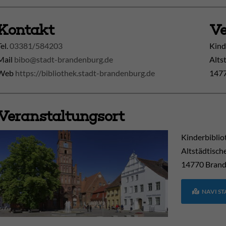
Kontakt
Ve
Tel.
03381/584203
Kind
Mail
bibo@stadt-brandenburg.de
Alts
Web
https://bibliothek.stadt-brandenburg.de
1477
Veranstaltungsort
Kinderbiblio
Altstädtisch
14770
Brand
NAVI S