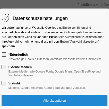
Rechtliches
Info
Datenschutzeinstellungen
Unterkünfte
Entdecken & Erleben
Wir setzen auf unserer Webseite Cookies ein. Einige von ihnen sind
erforderlich, während andere uns helfen, unser Onlineangebot zu verbessern.
Sie können allen Cookies über den Button "Alle Akzeptieren" zustimmen oder
Ihre Auswahl vornehmen und diese mit dem Button "Auswahl akzeptieren"
speichern.
*Erforderlich
Das kleine Wir
Notwendige Cookies zulassen, damit die Webseite korrekt funktioniert.
Externe Medien
Kinder, Jugend, Lesung
Externe Medien wie Google Fonts, Google Maps, OpenStreetMap und
YouTube zulassen.
Statistik
29.04.2025, 09:30–10:00
Matomo, Google Analytics, Google Tag Manager zulassen.
Eintritt frei