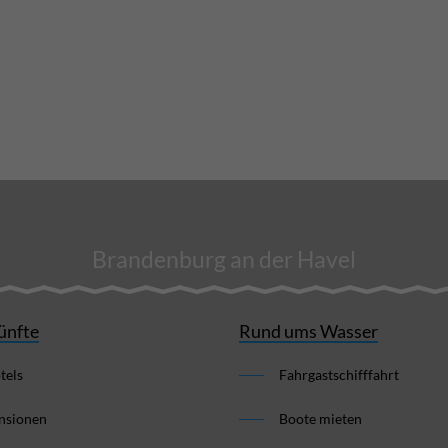
Brandenburg an der Havel
ünfte
Rund ums Wasser
tels
Fahrgastschifffahrt
nsionen
Boote mieten