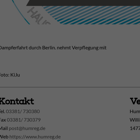
Dampferfahrt durch Berlin. nehmt Verpflegung mit
Foto: KiJu
Kontakt
Ve
Tel.
03381/ 730380
Huma
Fax
03381/ 730379
Will
Mail
post@humreg.de
1477
Web
https://www.humreg.de