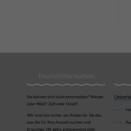
Touristinformation
Unterk
Sie können sich nicht ent­scheiden? Wasser
oder Wald? Zelt oder Hotel?
Ho
Wir sind uns sicher, wir finden für Sie das,
was Sie für Ihre Aus­zeit suchen und
Pe
brauchen. Ob aktiv, ent­spannend oder