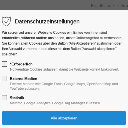
Rechtliches
Info
Datenschutzeinstellungen
Unterkünfte
Entdecken & Erleben
Wir setzen auf unserer Webseite Cookies ein. Einige von ihnen sind
erforderlich, während andere uns helfen, unser Onlineangebot zu verbessern.
Sie können allen Cookies über den Button "Alle Akzeptieren" zustimmen oder
Ihre Auswahl vornehmen und diese mit dem Button "Auswahl akzeptieren"
speichern.
*Erforderlich
Dampferfahrt auf d
Notwendige Cookies zulassen, damit die Webseite korrekt funktioniert.
Berlin
Externe Medien
Externe Medien wie Google Fonts, Google Maps, OpenStreetMap und
YouTube zulassen.
Ferienkalender, Kinder, Jugend, Mitmach-A
Statistik
Matomo, Google Analytics, Google Tag Manager zulassen.
11.08.2026, 10:00–18:00