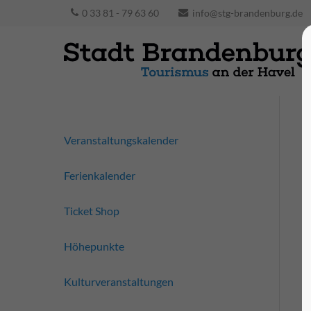
0 33 81 - 79 63 60
info@stg-brandenburg.de
Veranstaltungskalender
Ferienkalender
Ticket Shop
Höhepunkte
Kulturveranstaltungen