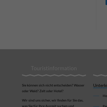
Touristinformation
Unterk
Sie können sich nicht ent­scheiden? Wasser
oder Wald? Zelt oder Hotel?
Ho
Wir sind uns sicher, wir finden für Sie das,
was Sie für Ihre Aus­zeit suchen und
Pe