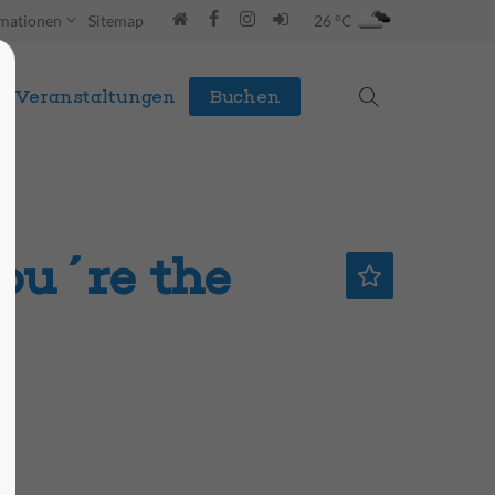
rmationen
Sitemap
26 °C
Veranstaltungen
Buchen
ou´re the