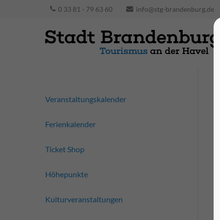
0 33 81 - 79 63 60
info@stg-brandenburg.de
Veranstaltungskalender
Ferienkalender
Ticket Shop
Höhepunkte
Kulturveranstaltungen