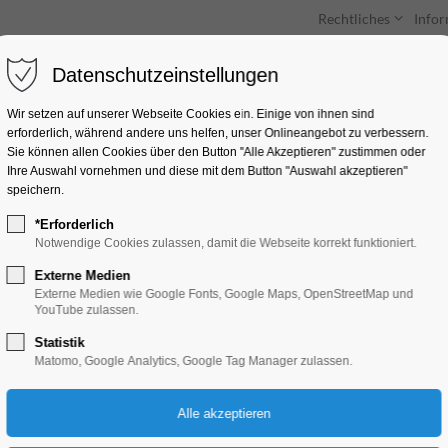
Rechtliches
Info
Datenschutzeinstellungen
Unterkünfte
Entdecken & Erleben
Wir setzen auf unserer Webseite Cookies ein. Einige von ihnen sind
erforderlich, während andere uns helfen, unser Onlineangebot zu verbessern.
Sie können allen Cookies über den Button "Alle Akzeptieren" zustimmen oder
Ihre Auswahl vornehmen und diese mit dem Button "Auswahl akzeptieren"
speichern.
*Erforderlich
Choriole-Konzert "Y
Notwendige Cookies zulassen, damit die Webseite korrekt funktioniert.
voice"
Externe Medien
Externe Medien wie Google Fonts, Google Maps, OpenStreetMap und
YouTube zulassen.
Konzert, Musik
Statistik
Matomo, Google Analytics, Google Tag Manager zulassen.
17.05.2025, 15:00–19:30