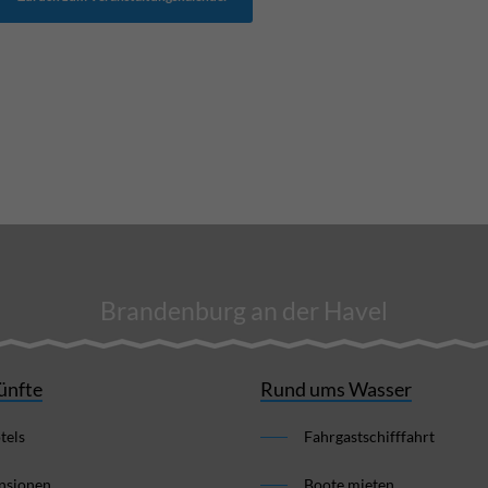
Brandenburg an der Havel
ünfte
Rund ums Wasser
tels
Fahrgastschifffahrt
nsionen
Boote mieten