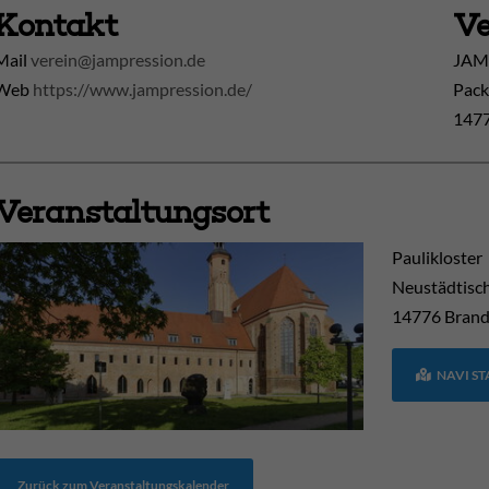
Kontakt
Ve
Mail
verein@jampression.de
JAMp
Web
https://www.jampression.de/
Pack
1477
Veranstaltungsort
Paulikloster
Neustädtisc
14776
Brand
NAVI S
Zurück zum Veranstaltungskalender