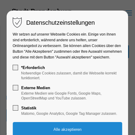
Menu
Datenschutzeinstellungen
Wir setzen auf unserer Webseite Cookies ein. Einige von ihnen
sind erforderlich, während andere uns helfen, unser
Onlineangebot zu verbessern. Sie können allen Cookies über den
Brandenburger
Button "Alle Akzeptieren" zustimmen oder Ihre Auswahl vornehmen
Seniorenwoche: Spielprojekt
und diese mit dem Button "Auswahl akzeptieren" speichern.
und Schulung an digitalen
*Erforderlich
Geräten
Notwendige Cookies zulassen, damit die Webseite korrekt
funktioniert.
Bildung, Vortrag, Mitmach-Aktion
Externe Medien
Externe Medien wie Google Fonts, Google Maps,
18.06.2024, 09:00–15:00
OpenStreetMap und YouTube zulassen.
Statistik
Matomo, Google Analytics, Google Tag Manager zulassen.
Eintritt frei
09:00-12:00 Uhr: KoKoFit - Spielprojekt zur Demenz- und