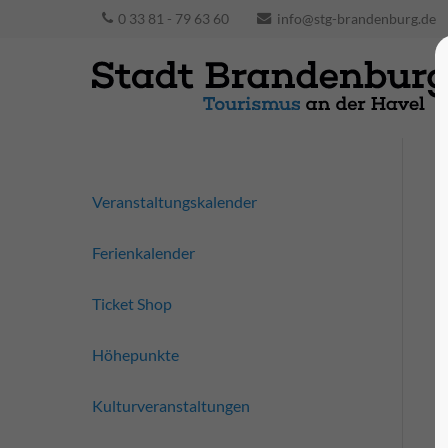
0 33 81 - 79 63 60
info@stg-brandenburg.de
Veranstaltungskalender
Ferienkalender
Ticket Shop
Höhepunkte
Kulturveranstaltungen