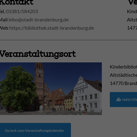
Kontakt
Ve
Tel.
03381/584203
Kind
Mail
bibo@stadt-brandenburg.de
Alts
Web
https://bibliothek.stadt-brandenburg.de
1477
Veranstaltungsort
Kinderbiblio
Altstädtisch
14770
Brand
NAVI S
Zurück zum Veranstaltungskalender