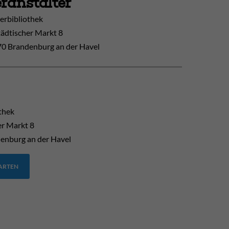
ranstalter
erbibliothek
tädtischer Markt 8
0 Brandenburg an der Havel
thek
er Markt 8
enburg an der Havel
TARTEN