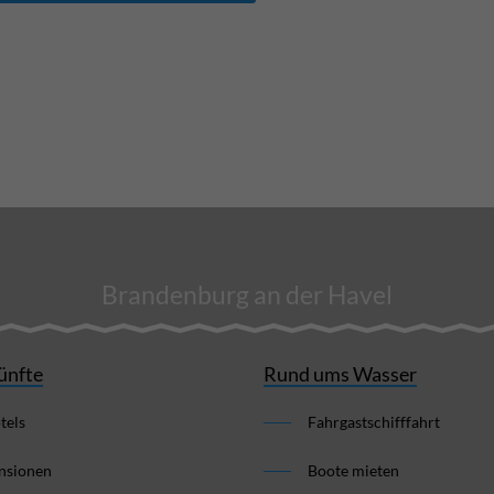
Brandenburg an der Havel
ünfte
Rund ums Wasser
tels
Fahrgastschifffahrt
nsionen
Boote mieten