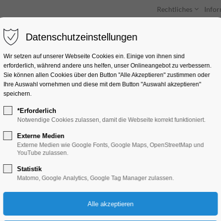
Rechtliches
Info
Datenschutzeinstellungen
Unterkünfte
Entdecken & Erleben
Wir setzen auf unserer Webseite Cookies ein. Einige von ihnen sind
erforderlich, während andere uns helfen, unser Onlineangebot zu verbessern.
Sie können allen Cookies über den Button "Alle Akzeptieren" zustimmen oder
Ihre Auswahl vornehmen und diese mit dem Button "Auswahl akzeptieren"
speichern.
*Erforderlich
Brandenburger Les
Notwendige Cookies zulassen, damit die Webseite korrekt funktioniert.
Externe Medien
Ferienkalender, Kinder, Jugend, Mitmach-A
Externe Medien wie Google Fonts, Google Maps, OpenStreetMap und
YouTube zulassen.
Statistik
01.08.2026, 10:00–13:00
Matomo, Google Analytics, Google Tag Manager zulassen.
Eintritt frei