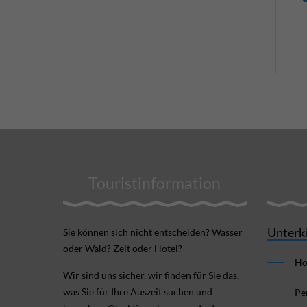
Touristinformation
Unterk
Sie können sich nicht ent­scheiden? Wasser
oder Wald? Zelt oder Hotel?
Ho
Wir sind uns sicher, wir finden für Sie das,
was Sie für Ihre Aus­zeit suchen und
Pe