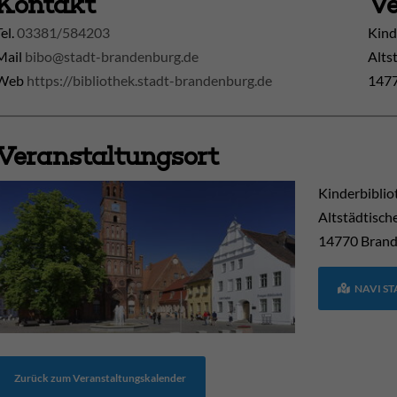
Kontakt
Ve
Tel.
03381/584203
Kind
Mail
bibo@stadt-brandenburg.de
Alts
Web
https://bibliothek.stadt-brandenburg.de
1477
Veranstaltungsort
Kinderbiblio
Altstädtisch
14770
Brand
NAVI S
Zurück zum Veranstaltungskalender