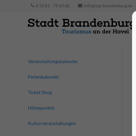
0 33 81 - 79 63 60
info@stg-brandenburg.de
Veranstaltungskalender
Ferienkalender
Ticket Shop
Höhepunkte
Kulturveranstaltungen