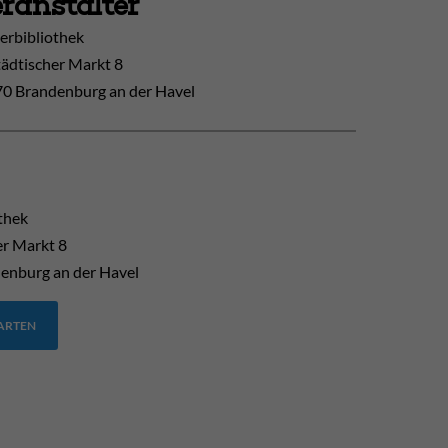
ranstalter
erbibliothek
tädtischer Markt 8
0 Brandenburg an der Havel
thek
er Markt 8
enburg an der Havel
TARTEN