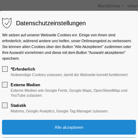
Rechtliches
Info
Datenschutzeinstellungen
Unterkünfte
Entdecken & Erleben
Wir setzen auf unserer Webseite Cookies ein. Einige von ihnen sind
erforderlich, während andere uns helfen, unser Onlineangebot zu verbessern.
Sie können allen Cookies über den Button "Alle Akzeptieren" zustimmen oder
Ihre Auswahl vornehmen und diese mit dem Button "Auswahl akzeptieren"
speichern.
*Erforderlich
Brandenburger Les
Notwendige Cookies zulassen, damit die Webseite korrekt funktioniert.
Externe Medien
Ferienkalender, Kinder, Jugend, Mitmach-A
Externe Medien wie Google Fonts, Google Maps, OpenStreetMap und
YouTube zulassen.
Statistik
21.08.2026, 10:00–17:00
Matomo, Google Analytics, Google Tag Manager zulassen.
Eintritt frei