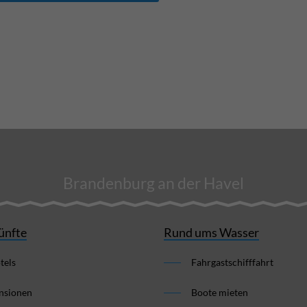
Brandenburg an der Havel
ünfte
Rund ums Wasser
tels
Fahrgastschifffahrt
nsionen
Boote mieten