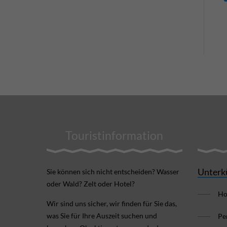
Touristinformation
Unterk
Sie können sich nicht ent­scheiden? Wasser
oder Wald? Zelt oder Hotel?
Ho
Wir sind uns sicher, wir finden für Sie das,
was Sie für Ihre Aus­zeit suchen und
Pe