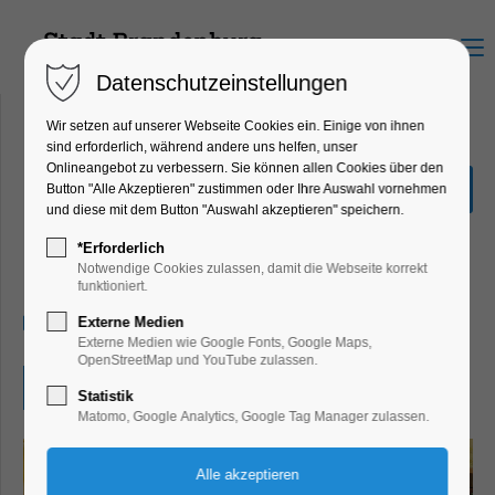
Menu
Datenschutzeinstellungen
Wir setzen auf unserer Webseite Cookies ein. Einige von ihnen
sind erforderlich, während andere uns helfen, unser
Onlineangebot zu verbessern. Sie können allen Cookies über den
Brandenburger
Button "Alle Akzeptieren" zustimmen oder Ihre Auswahl vornehmen
Lesesommer
und diese mit dem Button "Auswahl akzeptieren" speichern.
Ferienkalender, Kinder, Jugend, Mitmach-
*Erforderlich
Aktion
Notwendige Cookies zulassen, damit die Webseite korrekt
funktioniert.
18.08.2026, 10:00–17:00
Externe Medien
Externe Medien wie Google Fonts, Google Maps,
OpenStreetMap und YouTube zulassen.
Eintritt frei
Statistik
Matomo, Google Analytics, Google Tag Manager zulassen.