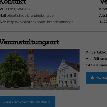
Kontakt
Ve
Tel.
03381/584203
Kind
Mail
bibo@stadt-brandenburg.de
Alts
Web
https://bibliothek.stadt-brandenburg.de
1477
Veranstaltungsort
Kinderbiblio
Altstädtisch
14770
Brand
NAVI S
Zurück zum Veranstaltungskalender