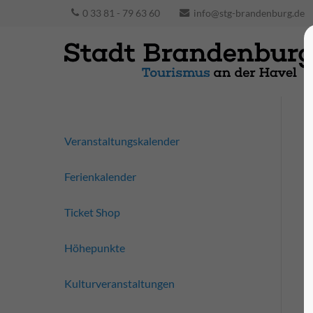
0 33 81 - 79 63 60
info@stg-brandenburg.de
Veranstaltungskalender
Ferienkalender
Ticket Shop
Höhepunkte
Kulturveranstaltungen