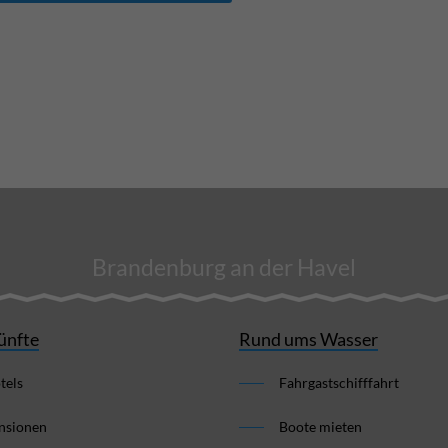
Brandenburg an der Havel
ünfte
Rund ums Wasser
tels
Fahrgastschifffahrt
nsionen
Boote mieten