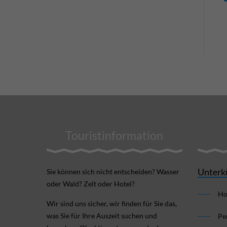
Touristinformation
Unterk
Sie können sich nicht ent­scheiden? Wasser
oder Wald? Zelt oder Hotel?
Ho
Wir sind uns sicher, wir finden für Sie das,
was Sie für Ihre Aus­zeit suchen und
Pe