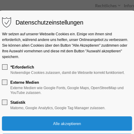
Rechtliches
Info
Datenschutzeinstellungen
Unterkünfte
Entdecken & Erleben
Wir setzen auf unserer Webseite Cookies ein. Einige von ihnen sind
erforderlich, während andere uns helfen, unser Onlineangebot zu verbessern.
Sie können allen Cookies über den Button "Alle Akzeptieren" zustimmen oder
Ihre Auswahl vornehmen und diese mit dem Button "Auswahl akzeptieren"
speichern.
*Erforderlich
Brandenburger Les
Notwendige Cookies zulassen, damit die Webseite korrekt funktioniert.
Externe Medien
Ferienkalender, Kinder, Jugend, Mitmach-A
Externe Medien wie Google Fonts, Google Maps, OpenStreetMap und
YouTube zulassen.
Statistik
03.08.2026, 10:00–17:00
Matomo, Google Analytics, Google Tag Manager zulassen.
Eintritt frei