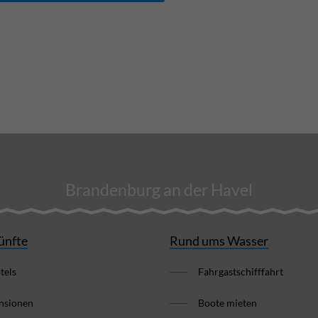
Brandenburg an der Havel
ünfte
Rund ums Wasser
tels
Fahrgastschifffahrt
nsionen
Boote mieten