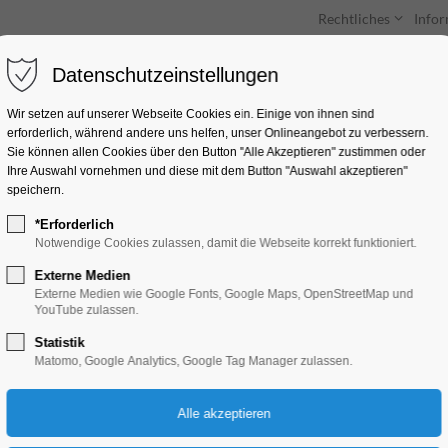
Rechtliches
Info
Datenschutzeinstellungen
Unterkünfte
Entdecken & Erleben
Wir setzen auf unserer Webseite Cookies ein. Einige von ihnen sind
erforderlich, während andere uns helfen, unser Onlineangebot zu verbessern.
Sie können allen Cookies über den Button "Alle Akzeptieren" zustimmen oder
Ihre Auswahl vornehmen und diese mit dem Button "Auswahl akzeptieren"
speichern.
*Erforderlich
Brandenburger Les
Notwendige Cookies zulassen, damit die Webseite korrekt funktioniert.
Externe Medien
Ferienkalender, Kinder, Jugend, Mitmach-A
Externe Medien wie Google Fonts, Google Maps, OpenStreetMap und
YouTube zulassen.
Statistik
27.07.2026, 10:00–17:00
Matomo, Google Analytics, Google Tag Manager zulassen.
Eintritt frei