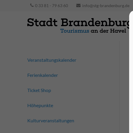
0 33 81 - 79 63 60
info@stg-brandenburg.de
Veranstaltungskalender
Ferienkalender
Ticket Shop
Höhepunkte
Kulturveranstaltungen