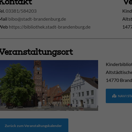
Kontakt
Ve
Tel.
03381/584203
Kind
Mail
bibo@stadt-brandenburg.de
Alts
Web
https://bibliothek.stadt-brandenburg.de
1477
Veranstaltungsort
Kinderbiblio
Altstädtisch
14770
Brand
NAVI S
Zurück zum Veranstaltungskalender