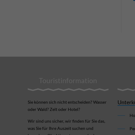
Touristinformation
Unterk
Sie können sich nicht ent­scheiden? Wasser
oder Wald? Zelt oder Hotel?
Ho
Wir sind uns sicher, wir finden für Sie das,
was Sie für Ihre Aus­zeit suchen und
Pe