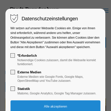
Menu
Datenschutzeinstellungen
Wir setzen auf unserer Webseite Cookies ein. Einige von ihnen
sind erforderlich, während andere uns helfen, unser
Onlineangebot zu verbessern. Sie können allen Cookies über den
Brandenburger
Button "Alle Akzeptieren" zustimmen oder Ihre Auswahl vornehmen
Lesesommer
und diese mit dem Button "Auswahl akzeptieren" speichern.
Ferienkalender, Kinder, Jugend, Mitmach-
*Erforderlich
Aktion
Notwendige Cookies zulassen, damit die Webseite korrekt
funktioniert.
16.07.2026, 10:00–17:00
Externe Medien
Externe Medien wie Google Fonts, Google Maps,
OpenStreetMap und YouTube zulassen.
Eintritt frei
Statistik
Matomo, Google Analytics, Google Tag Manager zulassen.