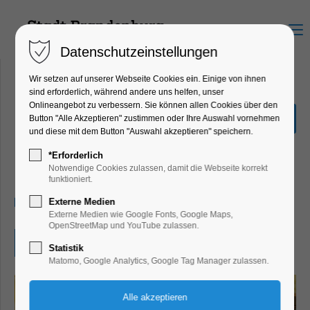
Menu
Datenschutzeinstellungen
Wir setzen auf unserer Webseite Cookies ein. Einige von ihnen
sind erforderlich, während andere uns helfen, unser
Onlineangebot zu verbessern. Sie können allen Cookies über den
Brandenburger
Button "Alle Akzeptieren" zustimmen oder Ihre Auswahl vornehmen
Lesesommer
und diese mit dem Button "Auswahl akzeptieren" speichern.
Ferienkalender, Kinder, Jugend, Mitmach-
*Erforderlich
Aktion
Notwendige Cookies zulassen, damit die Webseite korrekt
funktioniert.
09.07.2026, 10:00–17:00
Externe Medien
Externe Medien wie Google Fonts, Google Maps,
OpenStreetMap und YouTube zulassen.
Eintritt frei
Statistik
Matomo, Google Analytics, Google Tag Manager zulassen.