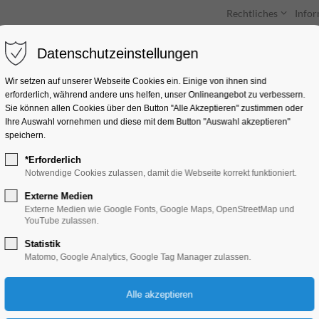
Rechtliches
Info
Datenschutzeinstellungen
Unterkünfte
Entdecken & Erleben
Wir setzen auf unserer Webseite Cookies ein. Einige von ihnen sind
erforderlich, während andere uns helfen, unser Onlineangebot zu verbessern.
Sie können allen Cookies über den Button "Alle Akzeptieren" zustimmen oder
Ihre Auswahl vornehmen und diese mit dem Button "Auswahl akzeptieren"
speichern.
*Erforderlich
Brandenburger Ab
Notwendige Cookies zulassen, damit die Webseite korrekt funktioniert.
Externe Medien
Konzert, Musik
Externe Medien wie Google Fonts, Google Maps, OpenStreetMap und
YouTube zulassen.
Statistik
11.01.2026, 17:00–18:00
Matomo, Google Analytics, Google Tag Manager zulassen.
Eintritt frei