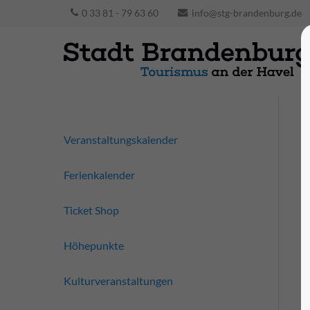
0 33 81 - 79 63 60
info@stg-brandenburg.de
Veranstaltungskalender
Ferienkalender
Ticket Shop
Höhepunkte
Kulturveranstaltungen