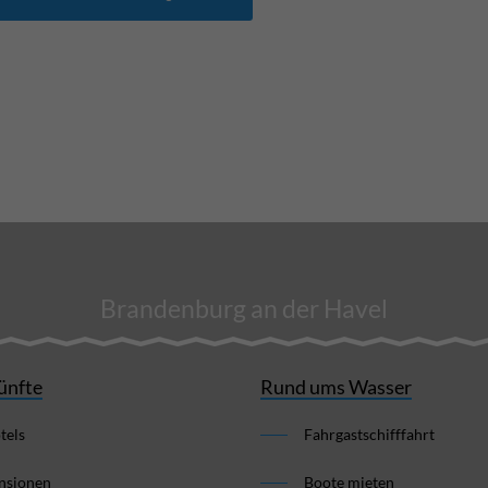
Brandenburg an der Havel
ünfte
Rund ums Wasser
tels
Fahrgastschifffahrt
nsionen
Boote mieten