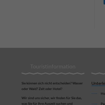
Touristinformation
Unterk
Sie können sich nicht ent­scheiden? Wasser
oder Wald? Zelt oder Hotel?
Ho
Wir sind uns sicher, wir finden für Sie das,
was Sie für Ihre Aus­zeit suchen und
Pe