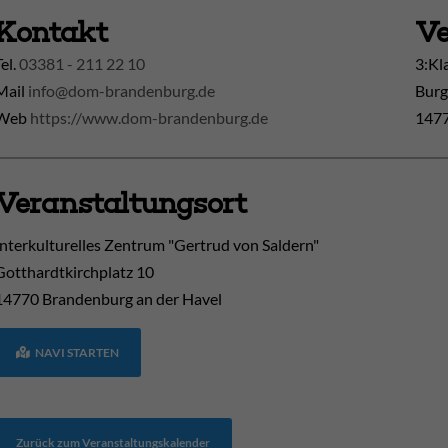
Kontakt
Ve
Tel.
03381 - 211 22 10
3:Kl
Mail
info@dom-brandenburg.de
Burg
Web
https://www.dom-brandenburg.de
1477
Veranstaltungsort
Interkulturelles Zentrum "Gertrud von Saldern"
Gotthardtkirchplatz 10
14770
Brandenburg an der Havel
NAVI STARTEN
Zurück zum Veranstaltungskalender