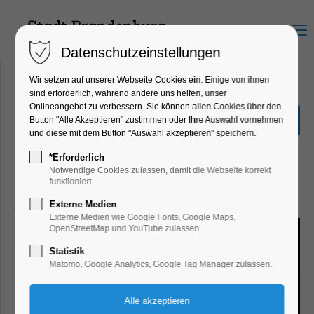
Menu
Datenschutzeinstellungen
Wir setzen auf unserer Webseite Cookies ein. Einige von ihnen
sind erforderlich, während andere uns helfen, unser
Onlineangebot zu verbessern. Sie können allen Cookies über den
BRANDENBURG BOUNCE
Button "Alle Akzeptieren" zustimmen oder Ihre Auswahl vornehmen
w/ KOMACASPER
und diese mit dem Button "Auswahl akzeptieren" speichern.
Party, Feiern, Fest
*Erforderlich
Notwendige Cookies zulassen, damit die Webseite korrekt
funktioniert.
12.04.2025, 22:00–04:00
Externe Medien
Externe Medien wie Google Fonts, Google Maps,
OpenStreetMap und YouTube zulassen.
Statistik
Matomo, Google Analytics, Google Tag Manager zulassen.