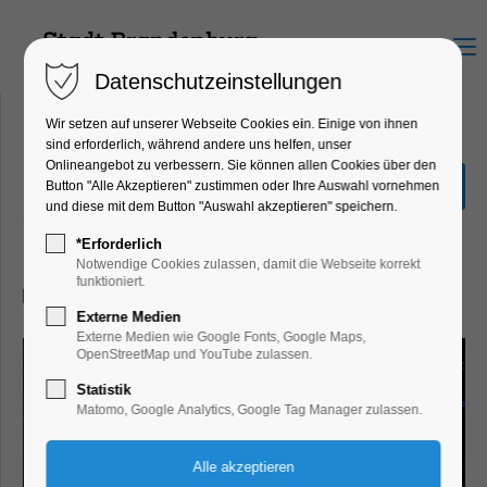
Menu
Datenschutzeinstellungen
Wir setzen auf unserer Webseite Cookies ein. Einige von ihnen
sind erforderlich, während andere uns helfen, unser
Onlineangebot zu verbessern. Sie können allen Cookies über den
BRANDENBURG BOUNCE
Button "Alle Akzeptieren" zustimmen oder Ihre Auswahl vornehmen
/ 18+ TECHNO SPECIAL
und diese mit dem Button "Auswahl akzeptieren" speichern.
Party, Feiern, Fest
*Erforderlich
Notwendige Cookies zulassen, damit die Webseite korrekt
funktioniert.
17.02.2024, 22:00–05:00
Externe Medien
Externe Medien wie Google Fonts, Google Maps,
OpenStreetMap und YouTube zulassen.
Statistik
Matomo, Google Analytics, Google Tag Manager zulassen.