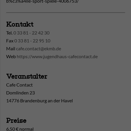
b%c3%a4lle-sport-spiele-4006753/
Kontakt
Tel.
0 33 81 - 22 42 30
Fax
0 33 81 - 22 95 10
Mail
cafe.contact@ekmb.de
Web
https://www.jugendhaus-cafecontact.de
Veranstalter
Cafe Contact
Domlinden 23
14776 Brandenburg an der Havel
Preise
6,50 € normal