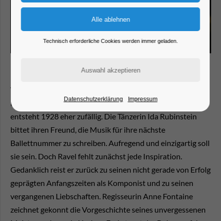
Technisch erforderliche Cookies werden immer geladen.
Wer kennt ihn nicht, den sinnlich-betörenden Bolero von
Datenschutzerklärung
Impressum
Maurice Ravel. Die berühmte klassische Komposition
entsteht 1928 eher zufällig. Die Tänzerin Ida Rubinstein
bittet ihren Freund, die Musik für ihre nächste
Ballettnummer zu schreiben. Aufregend und einzigartig soll
sie sein. Doch Ravel fehlt zunächst jede Inspiration.
Gedanklich reist er zurück zu seinen nicht gerade von Erfolg
geprägten Anfangszeiten als Komponist und zu seinen
vergangenen Liebschaften. Regisseurin Anne Fontaine
zeichnet gekonnt die Vorgeschichte seines unvergessenen