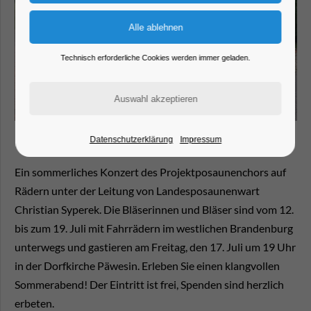
Technisch erforderliche Cookies werden immer geladen.
Datenschutzerklärung
Impressum
Ein sommerliches Konzert des Projektposaunenchors auf
Rädern unter der Leitung von Landesposaunenwart
Christian Syperek. Die Bläserinnen und Bläser sind vom 12.
bis zum 19. Juli mit Fahrrädern im westlichen Brandenburg
unterwegs und gastieren am Freitag, den 17. Juli um 19 Uhr
in der Dorfkirche Päwesin. Erleben Sie einen klangvollen
Sommerabend! Der Eintritt ist frei, Spenden sind herzlich
erbeten.