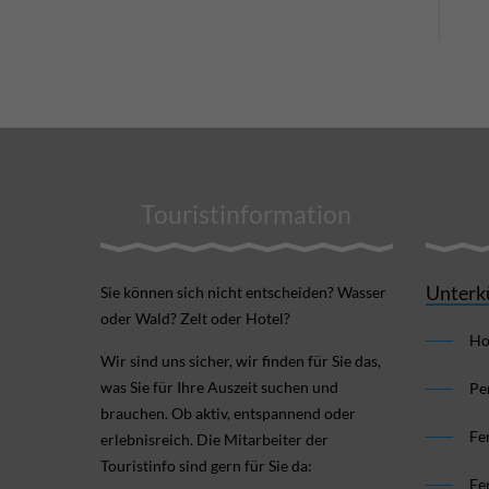
Touristinformation
Unterk
Sie können sich nicht ent­scheiden? Wasser
oder Wald? Zelt oder Hotel?
Ho
Wir sind uns sicher, wir finden für Sie das,
was Sie für Ihre Aus­zeit suchen und
Pe
brauchen. Ob aktiv, ent­spannend oder
Fe
erlebnis­reich. Die Mitarbeiter der
Touristinfo sind gern für Sie da:
Fe