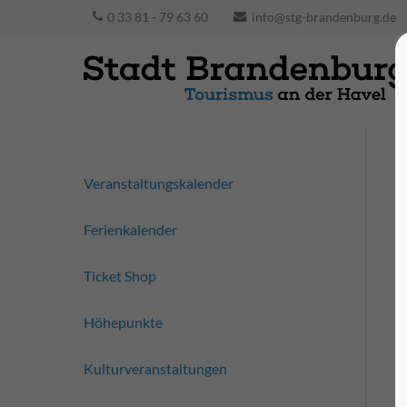
0 33 81 - 79 63 60
info@stg-brandenburg.de
Veranstaltungskalender
Ferienkalender
Ticket Shop
Höhepunkte
Kulturveranstaltungen