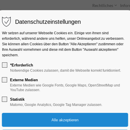
Rechtliches
Info
Datenschutzeinstellungen
Unterkünfte
Entdecken & Erleben
Wir setzen auf unserer Webseite Cookies ein. Einige von ihnen sind
erforderlich, während andere uns helfen, unser Onlineangebot zu verbessern.
Sie können allen Cookies über den Button "Alle Akzeptieren" zustimmen oder
Ihre Auswahl vornehmen und diese mit dem Button "Auswahl akzeptieren"
speichern.
*Erforderlich
Bis bald im Wald
Notwendige Cookies zulassen, damit die Webseite korrekt funktioniert.
Externe Medien
Kinder, Jugend, Lesung
Externe Medien wie Google Fonts, Google Maps, OpenStreetMap und
YouTube zulassen.
Statistik
15.01.2025, 10:00–10:30
Matomo, Google Analytics, Google Tag Manager zulassen.
Eintritt frei