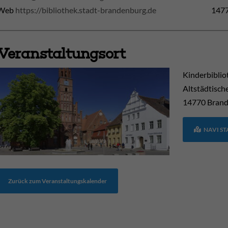
Web
https://bibliothek.stadt-brandenburg.de
1477
Veranstaltungsort
Kinderbiblio
Altstädtisch
14770
Brand
NAVI S
Zurück zum Veranstaltungskalender