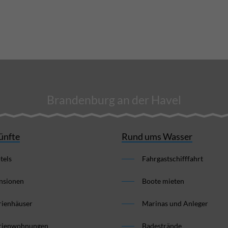
Brandenburg an der Havel
ünfte
Rund ums Wasser
tels
Fahrgastschifffahrt
nsionen
Boote mieten
rienhäuser
Marinas und Anleger
rienwohnungen
Badestrände