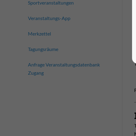
Sportveranstaltungen
Veranstaltungs-App
Merkzettel
Tagungsräume
Anfrage Veranstaltungsdatenbank
Zugang