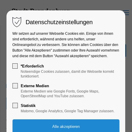
Menu
Datenschutzeinstellungen
Wir setzen auf unserer Webseite Cookies ein. Einige von ihnen
sind erforderlich, während andere uns helfen, unser
Onlineangebot zu verbessern. Sie können allen Cookies über den
Bibliotheksführung
Button "Alle Akzeptieren" zustimmen oder Ihre Auswahl vornehmen
„Fotosafari“
und diese mit dem Button "Auswahl akzeptieren" speichern.
Bildung, Vortrag, Kinder, Jugend,
*Erforderlich
Mitmach-Aktion
Notwendige Cookies zulassen, damit die Webseite korrekt
funktioniert.
06.06.2024, 09:00–10:00
Externe Medien
Externe Medien wie Google Fonts, Google Maps,
OpenStreetMap und YouTube zulassen.
Eintritt frei
Statistik
Matomo, Google Analytics, Google Tag Manager zulassen.
Was gibt es alles in der Bibliothek zu entdecken? Und
finden sich die Kinder in der Bibliothek zurecht?