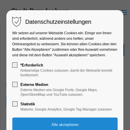
Menu
Datenschutzeinstellungen
Wir setzen auf unserer Webseite Cookies ein. Einige von ihnen
sind erforderlich, während andere uns helfen, unser
Onlineangebot zu verbessern. Sie können allen Cookies über den
Bibliotheksführung
Button "Alle Akzeptieren" zustimmen oder Ihre Auswahl vornehmen
„Fotosafari“
und diese mit dem Button "Auswahl akzeptieren" speichern.
Bildung, Vortrag, Kinder, Jugend,
*Erforderlich
Mitmach-Aktion
Notwendige Cookies zulassen, damit die Webseite korrekt
funktioniert.
17.05.2024, 09:00–10:00
Externe Medien
Externe Medien wie Google Fonts, Google Maps,
OpenStreetMap und YouTube zulassen.
Eintritt frei
Statistik
Matomo, Google Analytics, Google Tag Manager zulassen.
Was gibt es alles in der Bibliothek zu entdecken? Und
finden sich die Kinder in der Bibliothek zurecht?