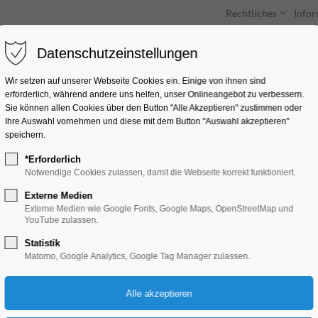
Rechtliches
Info
Datenschutzeinstellungen
Unterkünfte
Entdecken & Erleben
Wir setzen auf unserer Webseite Cookies ein. Einige von ihnen sind
erforderlich, während andere uns helfen, unser Onlineangebot zu verbessern.
Sie können allen Cookies über den Button "Alle Akzeptieren" zustimmen oder
Ihre Auswahl vornehmen und diese mit dem Button "Auswahl akzeptieren"
speichern.
*Erforderlich
BBQ in der Schloss
Notwendige Cookies zulassen, damit die Webseite korrekt funktioniert.
Schloss Plaue
Externe Medien
Externe Medien wie Google Fonts, Google Maps, OpenStreetMap und
YouTube zulassen.
Eventgastronomie
Statistik
Matomo, Google Analytics, Google Tag Manager zulassen.
24.05.2026, 12:00–20:00