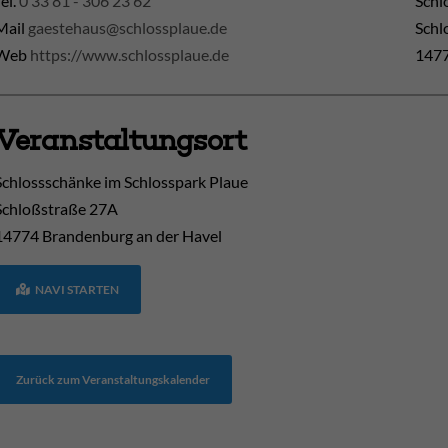
Tel.
0 33 81 - 306 23 62
Schl
Mail
gaestehaus@schlossplaue.de
Schl
Web
https://www.schlossplaue.de
1477
Veranstaltungsort
Schlossschänke im Schlosspark Plaue
Schloßstraße 27A
14774
Brandenburg an der Havel
NAVI STARTEN
Zurück zum Veranstaltungskalender