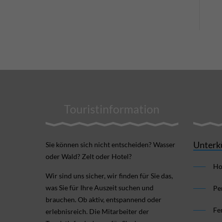
Touristinformation
Unterk
Sie können sich nicht ent­scheiden? Wasser
oder Wald? Zelt oder Hotel?
Ho
Wir sind uns sicher, wir finden für Sie das,
was Sie für Ihre Aus­zeit suchen und
Pe
brauchen. Ob aktiv, ent­spannend oder
Fe
erlebnis­reich. Die Mitarbeiter der