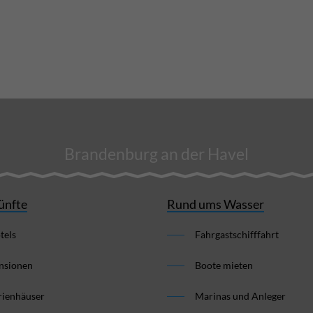
Brandenburg an der Havel
ünfte
Rund ums Wasser
tels
Fahrgastschifffahrt
nsionen
Boote mieten
rienhäuser
Marinas und Anleger