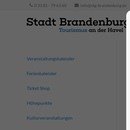
0 33 81 - 79 63 60
info@stg-brandenburg.de
Veranstaltungskalender
Ferienkalender
Ticket Shop
Höhepunkte
Kulturveranstaltungen