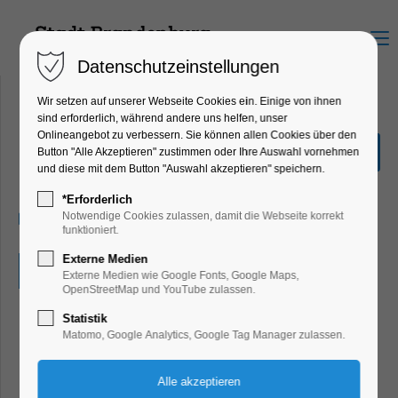
Menu
Datenschutzeinstellungen
Wir setzen auf unserer Webseite Cookies ein. Einige von ihnen
sind erforderlich, während andere uns helfen, unser
Onlineangebot zu verbessern. Sie können allen Cookies über den
BBQ an der Schlossschänke
Button "Alle Akzeptieren" zustimmen oder Ihre Auswahl vornehmen
und diese mit dem Button "Auswahl akzeptieren" speichern.
Eventgastronomie
*Erforderlich
07.06.2026, 12:00–20:00
Notwendige Cookies zulassen, damit die Webseite korrekt
funktioniert.
Externe Medien
Eintritt frei
Externe Medien wie Google Fonts, Google Maps,
OpenStreetMap und YouTube zulassen.
Statistik
Matomo, Google Analytics, Google Tag Manager zulassen.