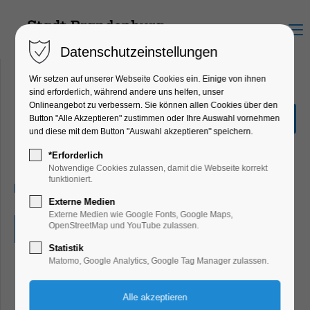
Menu
Datenschutzeinstellungen
Wir setzen auf unserer Webseite Cookies ein. Einige von ihnen
sind erforderlich, während andere uns helfen, unser
Onlineangebot zu verbessern. Sie können allen Cookies über den
Bastelnachmittag für
Button "Alle Akzeptieren" zustimmen oder Ihre Auswahl vornehmen
Kinder
und diese mit dem Button "Auswahl akzeptieren" speichern.
Kinder, Jugend, Mitmach-Aktion
*Erforderlich
Notwendige Cookies zulassen, damit die Webseite korrekt
funktioniert.
08.04.2025, 14:00–17:30
Externe Medien
Externe Medien wie Google Fonts, Google Maps,
OpenStreetMap und YouTube zulassen.
Eintritt frei
Statistik
Matomo, Google Analytics, Google Tag Manager zulassen.