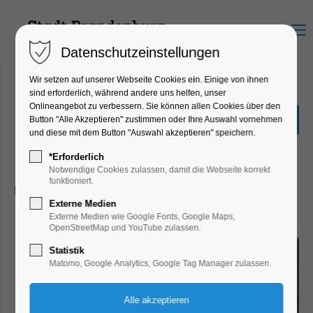
Menu
Datenschutzeinstellungen
Wir setzen auf unserer Webseite Cookies ein. Einige von ihnen
sind erforderlich, während andere uns helfen, unser
Onlineangebot zu verbessern. Sie können allen Cookies über den
BabySteps Krabbelgruppe
Button "Alle Akzeptieren" zustimmen oder Ihre Auswahl vornehmen
Liegekinder
und diese mit dem Button "Auswahl akzeptieren" speichern.
Kinder, Jugend, Workshop
*Erforderlich
Notwendige Cookies zulassen, damit die Webseite korrekt
funktioniert.
24.08.2026, 11:00–12:00
Externe Medien
Externe Medien wie Google Fonts, Google Maps,
OpenStreetMap und YouTube zulassen.
Statistik
Matomo, Google Analytics, Google Tag Manager zulassen.