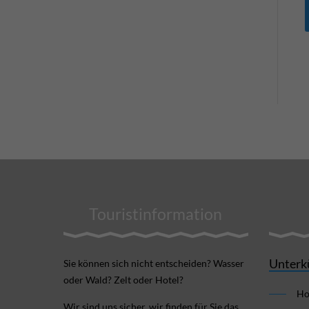
Touristinformation
Unterk
Sie können sich nicht ent­scheiden? Wasser
oder Wald? Zelt oder Hotel?
Ho
Wir sind uns sicher, wir finden für Sie das,