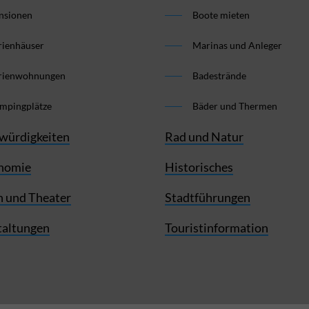
nsionen
Boote mieten
rienhäuser
Marinas und Anleger
rienwohnungen
Badestrände
mpingplätze
Bäder und Thermen
würdigkeiten
Rad und Natur
nomie
Historisches
 und Theater
Stadtführungen
taltungen
Touristinformation