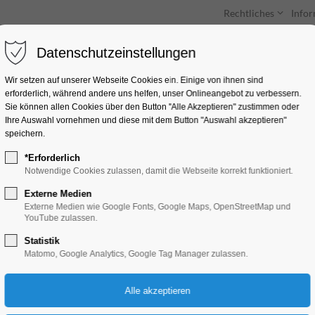
Rechtliches
Info
Datenschutzeinstellungen
Unterkünfte
Entdecken & Erleben
Wir setzen auf unserer Webseite Cookies ein. Einige von ihnen sind
erforderlich, während andere uns helfen, unser Onlineangebot zu verbessern.
Sie können allen Cookies über den Button "Alle Akzeptieren" zustimmen oder
Ihre Auswahl vornehmen und diese mit dem Button "Auswahl akzeptieren"
speichern.
*Erforderlich
Ausstellung - Off A
Notwendige Cookies zulassen, damit die Webseite korrekt funktioniert.
Externe Medien
Ausstellung, Kunst, Mitmach-Aktion
Externe Medien wie Google Fonts, Google Maps, OpenStreetMap und
YouTube zulassen.
Statistik
11.10.2025, 13:00–18:00
Matomo, Google Analytics, Google Tag Manager zulassen.
Eintritt frei