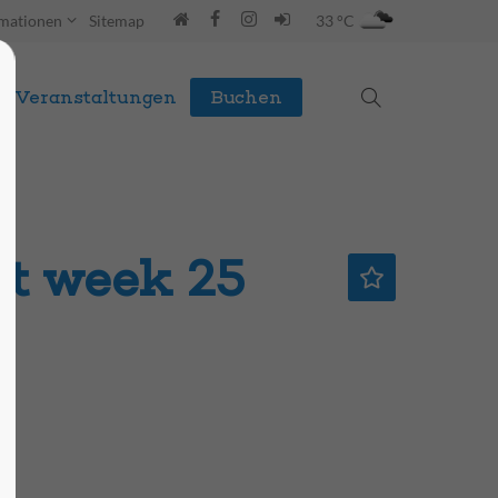
rmationen
Sitemap
33 °C
Veranstaltungen
Buchen
rt week 25