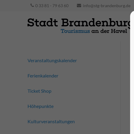
0 33 81 - 79 63 60
info@stg-brandenburg.de
Veranstaltungskalender
Ferienkalender
Ticket Shop
Höhepunkte
Kulturveranstaltungen