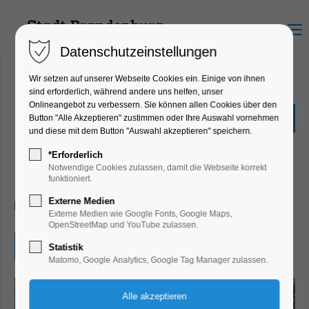
Menu
Datenschutzeinstellungen
Wir setzen auf unserer Webseite Cookies ein. Einige von ihnen
sind erforderlich, während andere uns helfen, unser
Onlineangebot zu verbessern. Sie können allen Cookies über den
Kunstgut Krahne:
Button "Alle Akzeptieren" zustimmen oder Ihre Auswahl vornehmen
Ausstellung Alfred T.
und diese mit dem Button "Auswahl akzeptieren" speichern.
Mörstedt
*Erforderlich
Notwendige Cookies zulassen, damit die Webseite korrekt
Ausstellung, Kunst
funktioniert.
Externe Medien
24.05.2026, 12:00–18:00
Externe Medien wie Google Fonts, Google Maps,
OpenStreetMap und YouTube zulassen.
Eintritt frei
Statistik
Matomo, Google Analytics, Google Tag Manager zulassen.