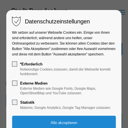
Menu
Datenschutzeinstellungen
Wir setzen auf unserer Webseite Cookies ein. Einige von ihnen
sind erforderlich, während andere uns helfen, unser
Onlineangebot zu verbessern. Sie können allen Cookies über den
Ausflug zum Spargelhof in
Button "Alle Akzeptieren" zustimmen oder Ihre Auswahl vornehmen
Klaistow
und diese mit dem Button "Auswahl akzeptieren" speichern.
Ferienkalender, Kinder, Jugend, Mitmach-
*Erforderlich
Aktion
Notwendige Cookies zulassen, damit die Webseite korrekt
funktioniert.
05.08.2025, 09:00–17:00
Externe Medien
Externe Medien wie Google Fonts, Google Maps,
OpenStreetMap und YouTube zulassen.
Eintritt frei
Statistik
Matomo, Google Analytics, Google Tag Manager zulassen.