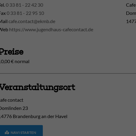
Tel.
0 33 81 - 22 42 30
Cafe
Fax
0 33 81 - 22 95 10
Doml
Mail
cafe.contact@ekmb.de
1477
Web
https://www.jugendhaus-cafecontact.de
Preise
10,00 € normal
Veranstaltungsort
cafe contact
Domlinden 23
14776
Brandenburg an der Havel
NAVI STARTEN