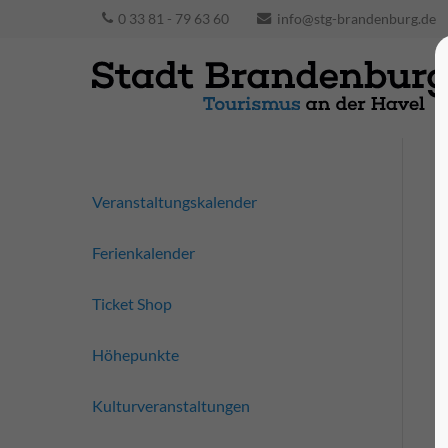
0 33 81 - 79 63 60
info@stg-brandenburg.de
Veranstaltungskalender
Ferienkalender
Ticket Shop
Höhepunkte
Kulturveranstaltungen