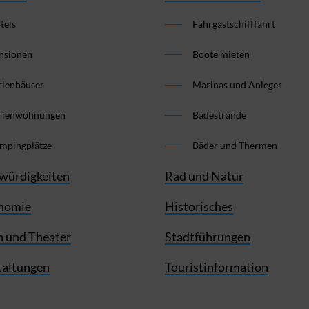
tels
Fahrgastschifffahrt
nsionen
Boote mieten
rienhäuser
Marinas und Anleger
rienwohnungen
Badestrände
mpingplätze
Bäder und Thermen
würdigkeiten
Rad und Natur
nomie
Historisches
 und Theater
Stadtführungen
taltungen
Touristinformation