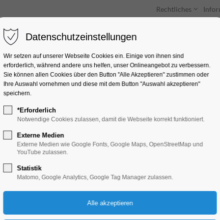
Rechtliches
Info
Datenschutzeinstellungen
Unterkünfte
Entdecken & Erleben
Wir setzen auf unserer Webseite Cookies ein. Einige von ihnen sind
erforderlich, während andere uns helfen, unser Onlineangebot zu verbessern.
Sie können allen Cookies über den Button "Alle Akzeptieren" zustimmen oder
Ihre Auswahl vornehmen und diese mit dem Button "Auswahl akzeptieren"
speichern.
*Erforderlich
Ausflug zum Escap
Notwendige Cookies zulassen, damit die Webseite korrekt funktioniert.
Berlin
Externe Medien
Externe Medien wie Google Fonts, Google Maps, OpenStreetMap und
YouTube zulassen.
Ferienkalender, Kinder, Jugend, Mitmach-A
Statistik
Matomo, Google Analytics, Google Tag Manager zulassen.
15.04.2025, 11:00–16:00