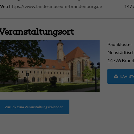
Web
https://www.landesmuseum-brandenburg.de
1477
Veranstaltungsort
Paulikloster
Neustädtisc
14776
Brand
NAVI S
Zurück zum Veranstaltungskalender