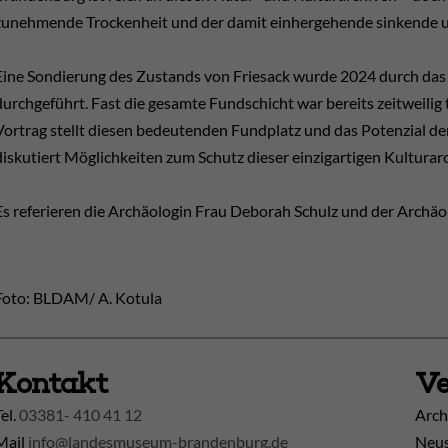
zunehmende Trockenheit und der damit einhergehende sinkende 
Eine Sondierung des Zustands von Friesack wurde 2024 durch da
durchgeführt. Fast die gesamte Fundschicht war bereits zeitweilig t
Vortrag stellt diesen bedeutenden Fundplatz und das Potenzial de
diskutiert Möglichkeiten zum Schutz dieser einzigartigen Kulturarc
Es referieren die Archäologin Frau Deborah Schulz und der Arch
Foto: BLDAM/ A. Kotula
Kontakt
Ve
Tel.
03381- 410 41 12
Arch
Mail
info@landesmuseum-brandenburg.de
Neus