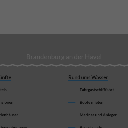
Brandenburg an der Havel
ünfte
Rund ums Wasser
tels
Fahrgastschifffahrt
nsionen
Boote mieten
rienhäuser
Marinas und Anleger
rienwohnungen
Badestrände