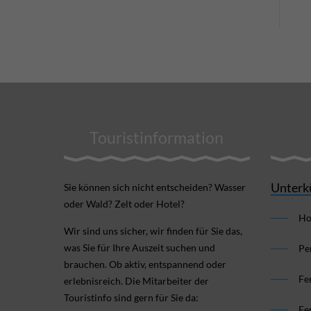
Touristinformation
Unterk
Sie können sich nicht ent­scheiden? Wasser
oder Wald? Zelt oder Hotel?
Ho
Wir sind uns sicher, wir finden für Sie das,
was Sie für Ihre Aus­zeit suchen und
Pe
brauchen. Ob aktiv, ent­spannend oder
Fe
erlebnis­reich. Die Mitarbeiter der
Touristinfo sind gern für Sie da:
Fe