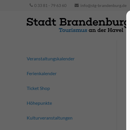
0 33 81 - 79 63 60
info@stg-brandenburg.de
Veranstaltungskalender
Ferienkalender
Ticket Shop
Höhepunkte
Kulturveranstaltungen