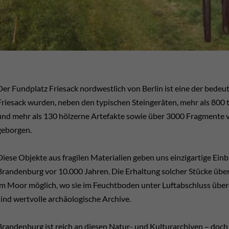
Der Fundplatz Friesack nordwestlich von Berlin ist eine der bedeu
Friesack wurden, neben den typischen Steingeräten, mehr als 800 
und mehr als 130 hölzerne Artefakte sowie über 3000 Fragmente 
geborgen.
Diese Objekte aus fragilen Materialien geben uns einzigartige Ein
Brandenburg vor 10.000 Jahren. Die Erhaltung solcher Stücke übe
im Moor möglich, wo sie im Feuchtboden unter Luftabschluss übe
sind wertvolle archäologische Archive.
Brandenburg ist reich an diesen Natur- und Kulturarchiven – doch 