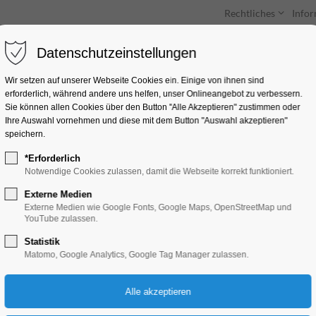
Rechtliches
Info
Datenschutzeinstellungen
Unterkünfte
Entdecken & Erleben
Wir setzen auf unserer Webseite Cookies ein. Einige von ihnen sind
erforderlich, während andere uns helfen, unser Onlineangebot zu verbessern.
Sie können allen Cookies über den Button "Alle Akzeptieren" zustimmen oder
Ihre Auswahl vornehmen und diese mit dem Button "Auswahl akzeptieren"
speichern.
*Erforderlich
Archäologie Aktuel
Notwendige Cookies zulassen, damit die Webseite korrekt funktioniert.
Externe Medien
Bildung, Vortrag
Externe Medien wie Google Fonts, Google Maps, OpenStreetMap und
YouTube zulassen.
Statistik
05.11.2025, 18:30–19:30
Matomo, Google Analytics, Google Tag Manager zulassen.
Eintritt frei