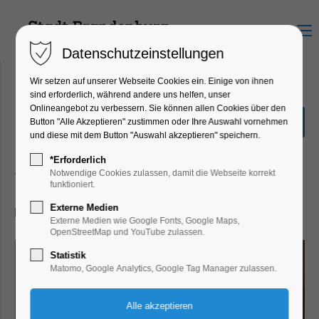
Menu
Datenschutzeinstellungen
Wir setzen auf unserer Webseite Cookies ein. Einige von ihnen
sind erforderlich, während andere uns helfen, unser
Onlineangebot zu verbessern. Sie können allen Cookies über den
Annekathrin Bürger:
Button "Alle Akzeptieren" zustimmen oder Ihre Auswahl vornehmen
Brandenburger
und diese mit dem Button "Auswahl akzeptieren" speichern.
Schäferstündchen
*Erforderlich
Notwendige Cookies zulassen, damit die Webseite korrekt
Theater, Bühne
funktioniert.
Externe Medien
26.04.2025, 20:00–22:00
Externe Medien wie Google Fonts, Google Maps,
OpenStreetMap und YouTube zulassen.
Statistik
Matomo, Google Analytics, Google Tag Manager zulassen.