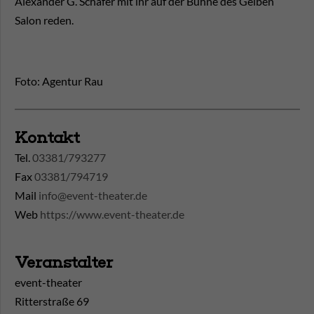
Alexander G. Schäfer mit ihr auf der Bühne des Gelben
Salon reden.
Foto: Agentur Rau
Kontakt
Tel.
03381/793277
Fax
03381/794719
Mail
info@event-theater.de
Web
https://www.event-theater.de
Veranstalter
event-theater
Ritterstraße 69