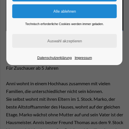
Technisch erforderliche Cookies werden immer geladen.
Figurentheater
Datenschutzerklärung
Impressum
Für Zuschauer ab 5 Jahren
Anni wohnt in einem Hochhaus zusammen mit vielen
Familien, die unterschiedlicher nicht sein können.
Sie selbst wohnt mit ihren Eltern im 1. Stock. Marko, der
beste Altstoffsammler des Hauses, wohnt auf der gleichen
Etage. Marko wächst ohne Mutter auf und sein Vater ist der
Hausmeister. Annis bester Freund Thomas aus dem 9. Stock